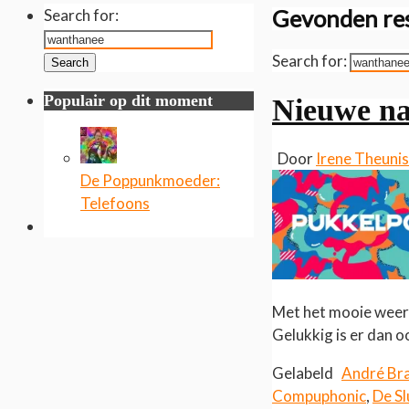
Gevonden res
Search for:
Search for:
Search
Populair op dit moment
Nieuwe n
Door
Irene Theuni
De Poppunkmoeder:
Telefoons
Met het mooie weer v
Gelukkig is er dan 
Gelabeld
André Br
Compuphonic
,
De S