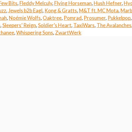
Few Bits
,
Fleddy Melculy
,
Flying Horseman
,
Hush Hefner
,
Hyd
uzz
,
Jewels b2b Eagl
,
Kong & Gratts
,
M&T ft. MC Mota
,
Marb
hah
,
Noémie Wolfs
,
Oaktree
,
Pomrad
,
Prosumer
,
Pukkelpop
e
,
Sleepers’ Reign
,
Soldier’s Heart
,
TaxiWars
,
The Avalanches
thanee
,
Whispering Sons
,
ZwartWerk