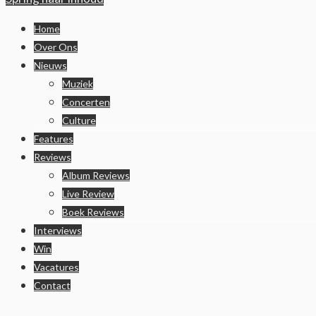
Home
Over Ons
Nieuws
Muziek
Concerten
Culture
Features
Reviews
Album Reviews
Live Review
Boek Reviews
Interviews
Win
Vacatures
Contact