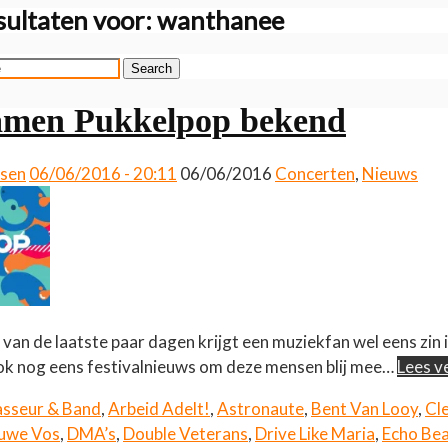
ultaten voor:
wanthanee
Search
amen Pukkelpop bekend
ssen
06/06/2016 - 20:11
06/06/2016
Concerten
,
Nieuws
an de laatste paar dagen krijgt een muziekfan wel eens zin in
ook nog eens festivalnieuws om deze mensen blij mee…
Lees v
asseur & Band
,
Arbeid Adelt!
,
Astronaute
,
Bent Van Looy
,
Cl
luwe Vos
,
DMA’s
,
Double Veterans
,
Drive Like Maria
,
Echo Bea