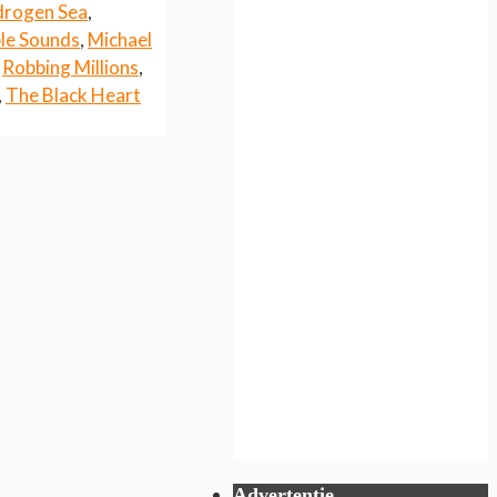
rogen Sea
,
le Sounds
,
Michael
,
Robbing Millions
,
,
The Black Heart
Advertentie