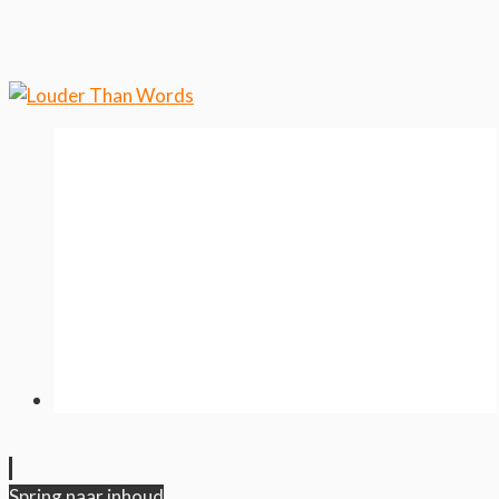
wilt weten over ons cookiegebruik.
Cool, koekjes!
Spring naar inhoud