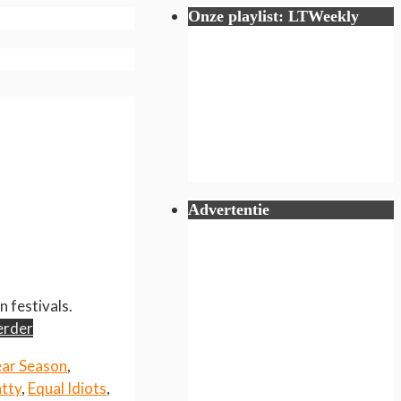
Onze playlist: LTWeekly
Advertentie
 festivals.
erder
ear Season
,
tty
,
Equal Idiots
,