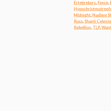
Ertebrekers
,
Fence
,
Hypochristmutreef
Midnight
,
Nadiem S
Russ
,
Shanti Celest
Rebellion
,
TLP
,
Wan