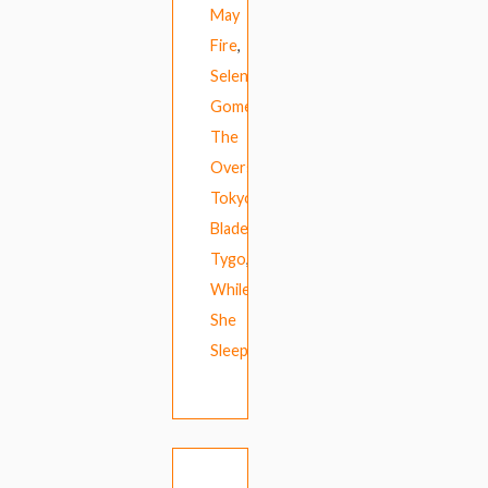
May
Fire
,
Selena
Gomez
,
The
Overslept
,
Tokyo
Blade
,
Tygo
,
While
She
Sleeps