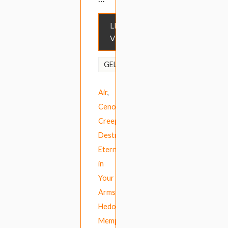
LEES
VERDER
Baroeg
GELABELD
Open
Air
,
Cenobites
,
Creeper
,
Destruction
,
Eternity
in
Your
Arms
,
Hedon
,
Memphis