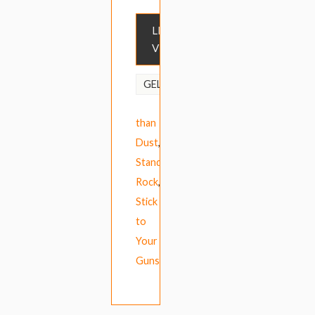
LEES
VERDER
Better
GELABELD
Ash
than
Dust
,
Standing
Rock
,
Stick
to
Your
Guns