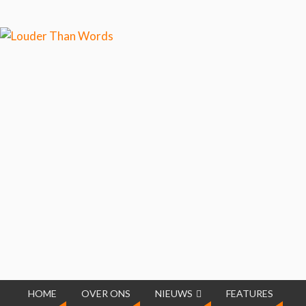
Klik hier als je meer wilt
weten over ons cookiegebruik.
Cool, koekjes!
HOME
OVER ONS
NIEUWS
FEATURES