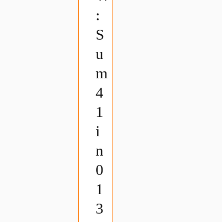
:
S
u
m
4
1
i
n
0
1
3