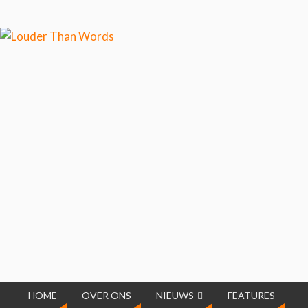
Klik hier als je meer wilt
weten over ons cookiegebruik.
Cool, koekjes!
HOME
OVER ONS
NIEUWS
FEATURES