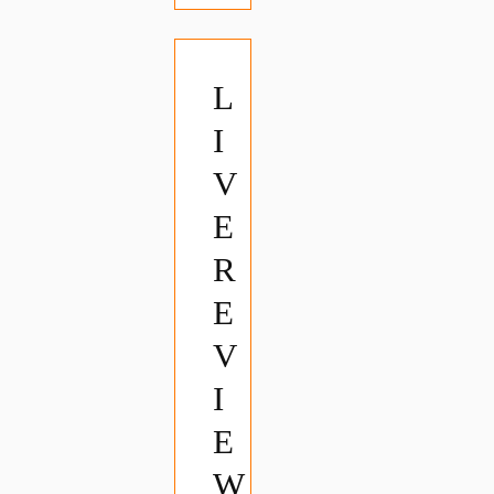
L
I
V
E
R
E
V
I
E
W