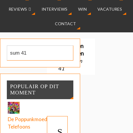
REVIEWS
INTERVIEWS
WIN
VACATURES
CONTACT
Gevonden
resultaten
voor:
sum
41
POPULAIR OP DIT
MOMENT
De Poppunkmoeder:
Telefoons
S