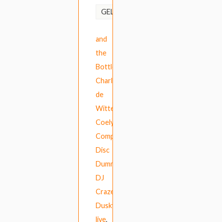
Amongster
,
GELABELD
Catfish
and
the
Bottlemen
,
Charlotte
de
Witte
,
Coely
,
Compact
Disc
Dummies
,
DJ
Craze
,
Dusky
live
,