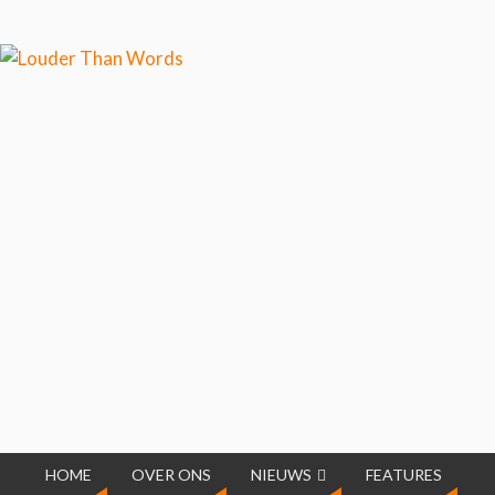
Klik hier als je meer wilt weten over ons
cookiegebruik.
Cool, koekjes!
HOME
OVER ONS
NIEUWS
FEATURES