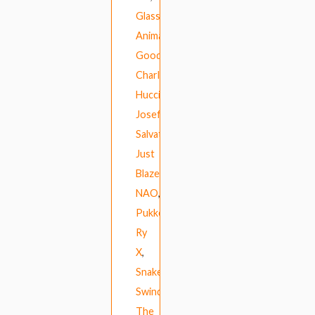
Glass
Animals
,
Good
Charlotte
,
Hucci
,
Josef
Salvat
,
Just
Blaze
,
NAO
,
Pukkelpop
,
Ry
X
,
Snakehips
,
Swindle
,
The