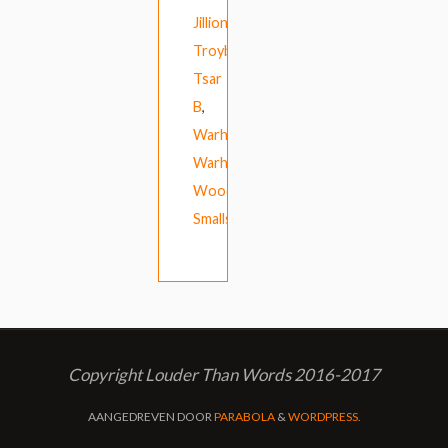
Jillionaire
,
Troyboi
,
Tsar
B
,
Warhaus
,
Warhola
,
Woodie
Smalls
Copyright Louder Than Words 2016-2017
AANGEDREVEN DOOR
PARABOLA
&
WORDPRESS.