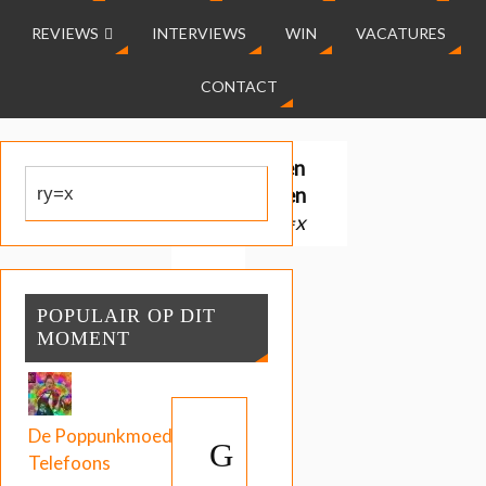
REVIEWS
INTERVIEWS
WIN
VACATURES
CONTACT
Gevonden
resultaten
voor:
ry=x
POPULAIR OP DIT
MOMENT
De Poppunkmoeder:
G
Telefoons