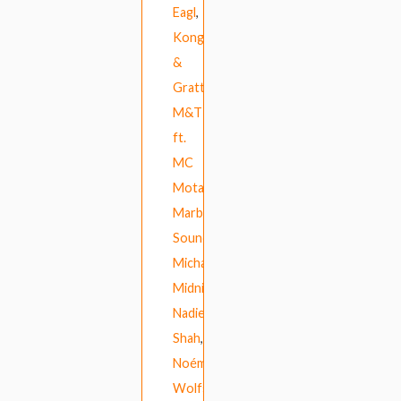
Eagl
,
Kong
&
Gratts
,
M&T
ft.
MC
Mota
,
Marble
Sounds
,
Michael
Midnight
,
Nadiem
Shah
,
Noémie
Wolfs
,