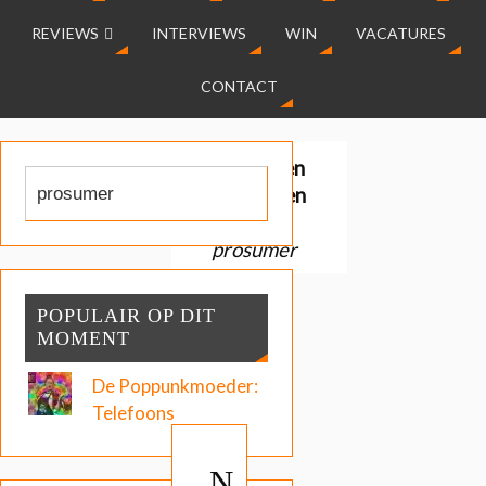
REVIEWS
INTERVIEWS
WIN
VACATURES
CONTACT
Gevonden
resultaten
voor:
prosumer
POPULAIR OP DIT
MOMENT
De Poppunkmoeder:
Telefoons
N