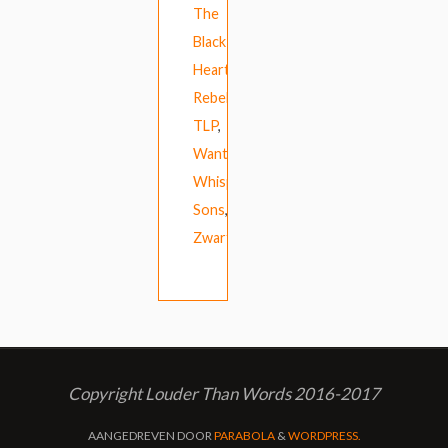
The
Black
Heart
Rebellion
,
TLP
,
Wanthanee
,
Whispering
Sons
,
ZwartWerk
Copyright Louder Than Words 2016-2017
AANGEDREVEN DOOR
PARABOLA
&
WORDPRESS.