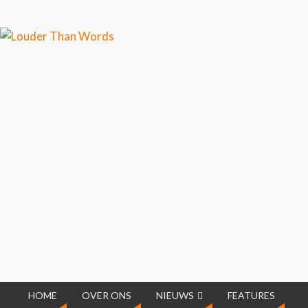
Klik hier als je meer wilt
weten over ons cookiegebruik.
Cool, koekjes!
HOME
OVER ONS
NIEUWS
FEATURES