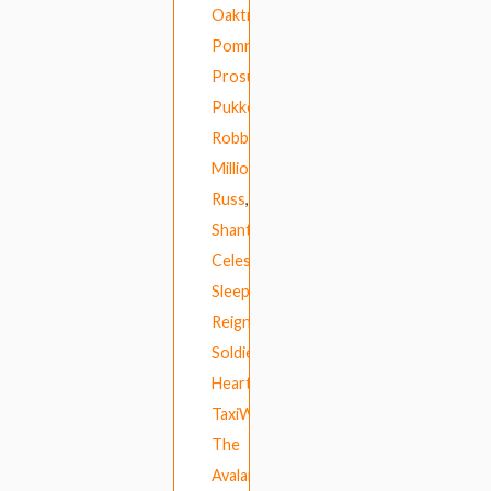
Oaktree
,
Pomrad
,
Prosumer
,
Pukkelpop
,
Robbing
Millions
,
Russ
,
Shanti
Celeste
,
Sleepers’
Reign
,
Soldier’s
Heart
,
TaxiWars
,
The
Avalanches
,