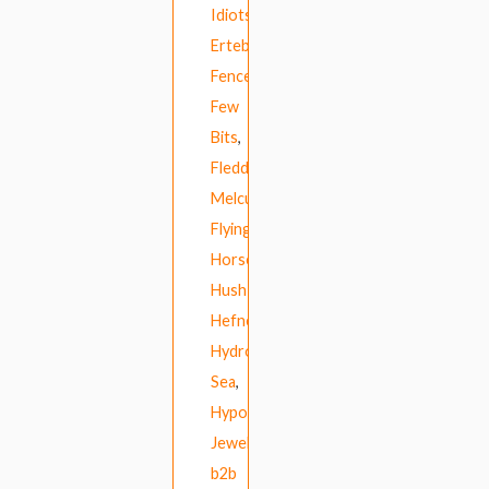
Idiots
,
Ertebrekers
,
Fence
,
Few
Bits
,
Fleddy
Melculy
,
Flying
Horseman
,
Hush
Hefner
,
Hydrogen
Sea
,
Hypochristmutreefuzz
,
Jewels
b2b