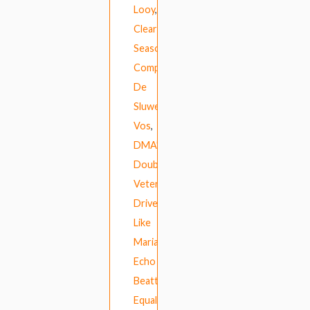
Looy
,
Clear
Season
,
Compuphonic
,
De
Sluwe
Vos
,
DMA’s
,
Double
Veterans
,
Drive
Like
Maria
,
Echo
Beatty
,
Equal