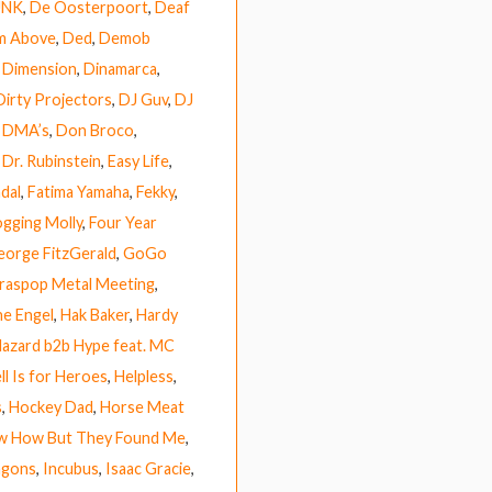
UNK
,
De Oosterpoort
,
Deaf
m Above
,
Ded
,
Demob
,
Dimension
,
Dinamarca
,
Dirty Projectors
,
DJ Guv
,
DJ
,
DMA’s
,
Don Broco
,
,
Dr. Rubinstein
,
Easy Life
,
dal
,
Fatima Yamaha
,
Fekky
,
ogging Molly
,
Four Year
eorge FitzGerald
,
GoGo
raspop Metal Meeting
,
e Engel
,
Hak Baker
,
Hardy
azard b2b Hype feat. MC
ll Is for Heroes
,
Helpless
,
s
,
Hockey Dad
,
Horse Meat
ow How But They Found Me
,
agons
,
Incubus
,
Isaac Gracie
,