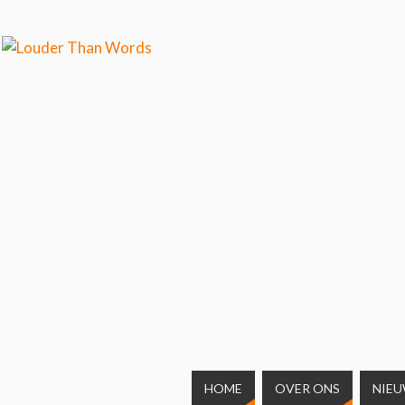
weten over ons cookiegebruik.
Cool, koekjes!
HOME
OVER ONS
NIE