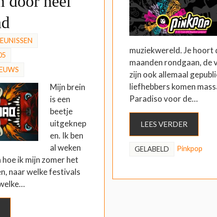
n door heel
nd
HEUNISSEN
muziekwereld. Je hoort 
05
maanden rondgaan, de v
IEUWS
zijn ook allemaal gepubl
liefhebbers komen mass
Mijn brein
Paradiso voor de…
is een
beetje
uitgeknep
LEES VERDER
en. Ik ben
al weken
Pinkpop
GELABELD
 hoe ik mijn zomer het
en, naar welke festivals
 welke…