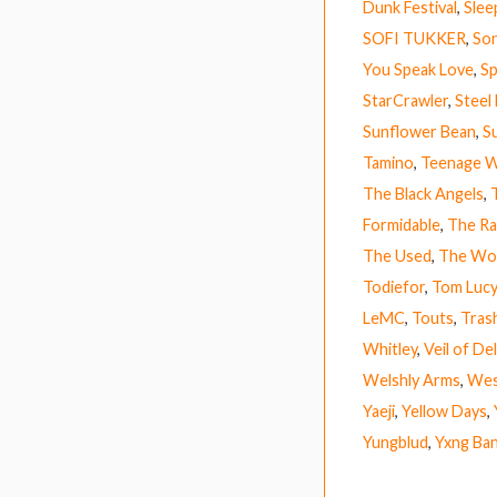
Dunk Festival
,
Slee
SOFI TUKKER
,
So
You Speak Love
,
Sp
StarCrawler
,
Steel
Sunflower Bean
,
S
Tamino
,
Teenage W
The Black Angels
,
Formidable
,
The Ra
The Used
,
The Wo
Todiefor
,
Tom Lucy
LeMC
,
Touts
,
Tras
Whitley
,
Veil of De
Welshly Arms
,
Wes
Yaeji
,
Yellow Days
,
Yungblud
,
Yxng Ba