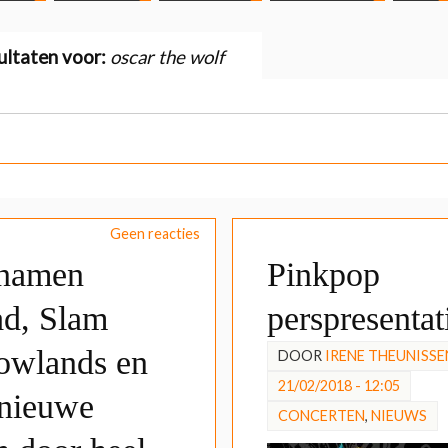
ultaten voor:
oscar the wolf
Geen reacties
namen
Pinkpop
d, Slam
perspresentat
owlands en
DOOR
IRENE THEUNISSE
21/02/2018 - 12:05
 nieuwe
CONCERTEN
,
NIEUWS