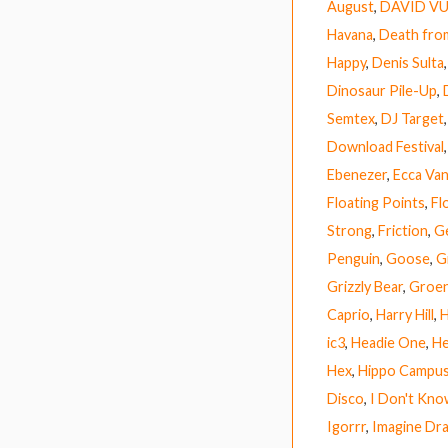
August
,
DAVID V
Havana
,
Death fro
Happy
,
Denis Sulta
Dinosaur Pile-Up
,
Semtex
,
DJ Target
Download Festival
Ebenezer
,
Ecca Van
Floating Points
,
Fl
Strong
,
Friction
,
G
Penguin
,
Goose
,
G
Grizzly Bear
,
Groen
Caprio
,
Harry Hill
,
H
ic3
,
Headie One
,
He
Hex
,
Hippo Campu
Disco
,
I Don't Kn
Igorrr
,
Imagine Dr