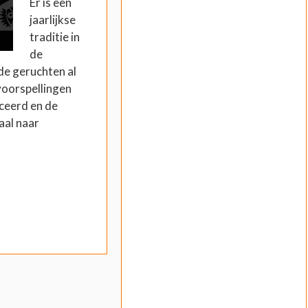
Er is een
jaarlijkse
traditie in
de
de geruchten al
oorspellingen
iceerd en de
aal naar