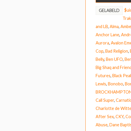
$ui
GELABELD
Trak
and LB
,
Alma
,
Ambe
Anchor Lane
,
Andr
Aurora
,
Avalon Em
Cop
,
Bad Religion
,
Belly
,
Ben UFO
,
Ben
Big Shaq and Frien
Futures
,
Black Pea
Lewis
,
Bonobo
,
Bor
BROCKHAMPTO
Call Super
,
Carnati
Charlotte de Witt
After Sex
,
CKY
,
Co
Abuse
,
Dane Bapti