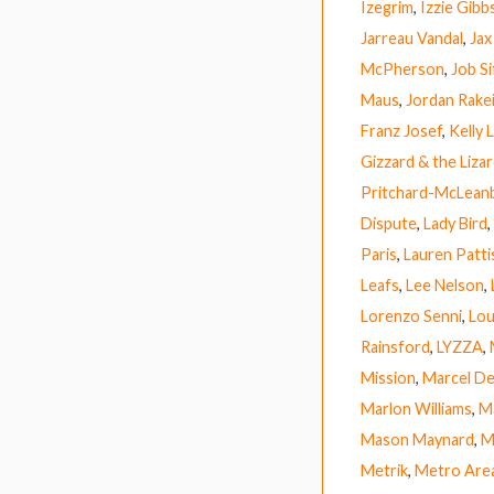
Izegrim
,
Izzie Gibb
Jarreau Vandal
,
Jax
McPherson
,
Job Si
Maus
,
Jordan Rake
Franz Josef
,
Kelly
Gizzard & the Liza
Pritchard-McLean
Dispute
,
Lady Bird
,
Paris
,
Lauren Patt
Leafs
,
Lee Nelson
,
Lorenzo Senni
,
Lou
Rainsford
,
LYZZA
,
Mission
,
Marcel D
Marlon Williams
,
M
Mason Maynard
,
M
Metrik
,
Metro Are