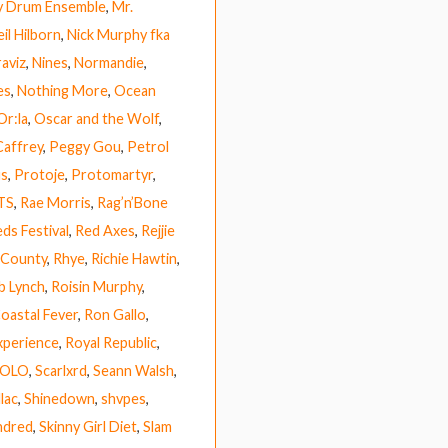
y Drum Ensemble
,
Mr.
il Hilborn
,
Nick Murphy fka
raviz
,
Nines
,
Normandie
,
es
,
Nothing More
,
Ocean
Or:la
,
Oscar and the Wolf
,
Caffrey
,
Peggy Gou
,
Petrol
us
,
Protoje
,
Protomartyr
,
TS
,
Rae Morris
,
Rag’n’Bone
ds Festival
,
Red Axes
,
Rejjie
 County
,
Rhye
,
Richie Hawtin
,
b Lynch
,
Roisin Murphy
,
Coastal Fever
,
Ron Gallo
,
xperience
,
Royal Republic
,
HOLO
,
Scarlxrd
,
Seann Walsh
,
lac
,
Shinedown
,
shvpes
,
ndred
,
Skinny Girl Diet
,
Slam