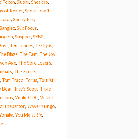
p Token
,
Slushii
,
Sneakbo
,
ns of Kemet
,
Speak Low if
ector
,
Spring King
,
 Banglez
,
Sub Focus
,
urgeon
,
Suspect
,
SYML
,
rist
,
Ten Tonnes
,
Tez Ilyas
,
The Blaze
,
The Faim
,
The Joy
ven Age
,
The Sore Losers
,
mbats
,
The Xcerts
,
,
Tom Trago
,
Torus
,
Tourist
h Boat
,
Travis Scott
,
Trixie
lusions
,
Vitalic ODC
,
Volvox
,
t Thebarton
,
Wyvern Lingo
,
Yonaka
,
You Me at Six
,
ne