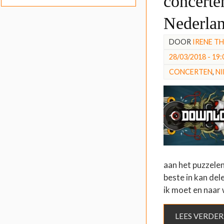
concerte
Nederla
DOOR
IRENE T
28/03/2018 - 19:
CONCERTEN
,
N
aan het puzzelen
beste in kan del
ik moet en naar
LEES VERDER