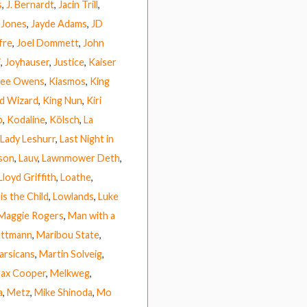
s
,
J. Bernardt
,
Jacin Trill
,
 Jones
,
Jayde Adams
,
JD
fre
,
Joel Dommett
,
John
i
,
Joyhauser
,
Justice
,
Kaiser
 Lee Owens
,
Kiasmos
,
King
rd Wizard
,
King Nun
,
Kiri
b
,
Kodaline
,
Kölsch
,
La
Lady Leshurr
,
Last Night in
ison
,
Lauv
,
Lawnmower Deth
,
Lloyd Griffith
,
Loathe
,
is the Child
,
Lowlands
,
Luke
Maggie Rogers
,
Man with a
ettmann
,
Maribou State
,
arsicans
,
Martin Solveig
,
ax Cooper
,
Melkweg
,
a
,
Metz
,
Mike Shinoda
,
Mo