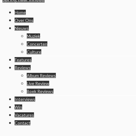
Home
Over Ons
Nieuws
Muziek
Concerten
Culture
Features
Reviews
Album Reviews
Live Review
Boek Reviews
Interviews
Win
Vacatures
Contact