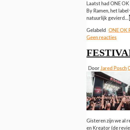
Laatst had ONE OK R
By Ramen, het label
natuurlijk gevierd…
Gelabeld
ONE OK
Geen reacties
FESTIVAL
Door
Jared Posch
Gisteren zijn we al
en Kreator (de revi