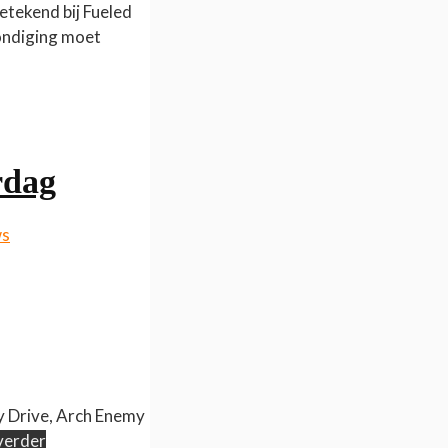
tekend bij Fueled
kondiging moet
rdag
ws
ay Drive, Arch Enemy
verder