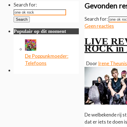
Gevonden res
Search for:
Search for:
Search
Geen reacties
Populair op dit moment
LIVE REV
ROCK in 
De Poppunkmoeder:
Telefoons
Door
Irene Theuni
De welbekende rij s
dat er iets te doen