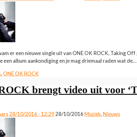
kwam er een nieuwe single uit van ONE OK ROCK, Taking Off
gle een album aankondiging en je mag driemaal raden wat de
s
,
ONE OK ROCK
CK brengt video uit voor ‘T
aars
28/10/2016 - 12:29
28/10/2016
Muziek
,
Nieuws