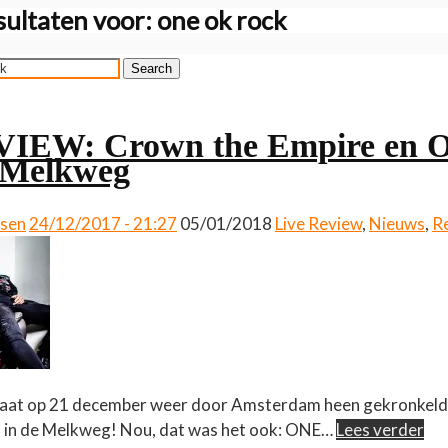
ultaten voor:
one ok rock
Search
IEW: Crown the Empire en
Melkweg
ssen
24/12/2017 - 21:27
05/01/2018
Live Review
,
Nieuws
,
R
taat op 21 december weer door Amsterdam heen gekronkeld. 
 is in de Melkweg! Nou, dat was het ook: ONE…
Lees verder