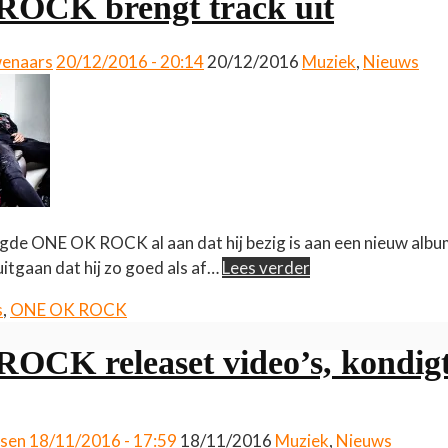
OCK brengt track uit
wenaars
20/12/2016 - 20:14
20/12/2016
Muziek
,
Nieuws
de ONE OK ROCK al aan dat hij bezig is aan een nieuw album
itgaan dat hij zo goed als af…
Lees verder
s
,
ONE OK ROCK
CK releaset video’s, kondig
ssen
18/11/2016 - 17:59
18/11/2016
Muziek
,
Nieuws