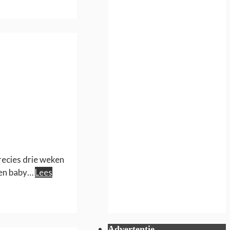
ecies drie weken
ren baby…
Lees
Advertentie