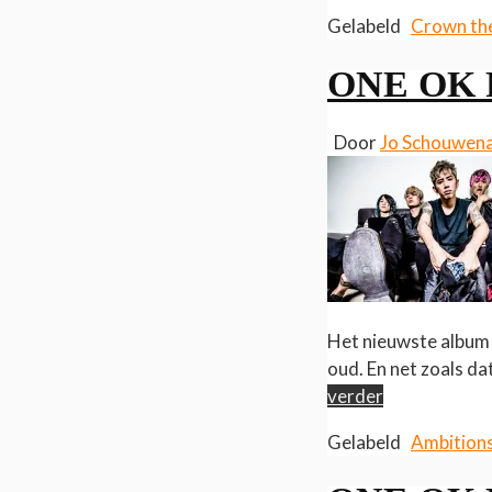
Gelabeld
Crown th
ONE OK R
Door
Jo Schouwen
Het nieuwste album
oud. En net zoals d
verder
Gelabeld
Ambition