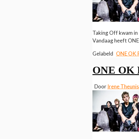
Taking Off kwam in s
Vandaag heeft ONE O
Gelabeld
ONE OK
ONE OK R
Door
Irene Theuni