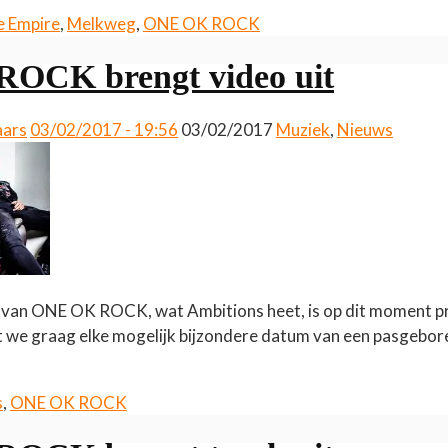
e Empire
,
Melkweg
,
ONE OK ROCK
OCK brengt video uit
aars
03/02/2017 - 19:56
03/02/2017
Muziek
,
Nieuws
 van ONE OK ROCK, wat Ambitions heet, is op dit moment pr
at we graag elke mogelijk bijzondere datum van een pasgebo
s
,
ONE OK ROCK