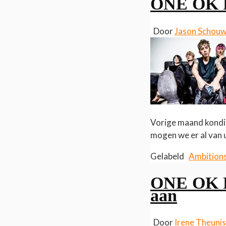
ONE OK R
Door
Jason Schou
Vorige maand kondig
mogen we er al van u
Gelabeld
Ambition
ONE OK RO
aan
Door
Irene Theuni