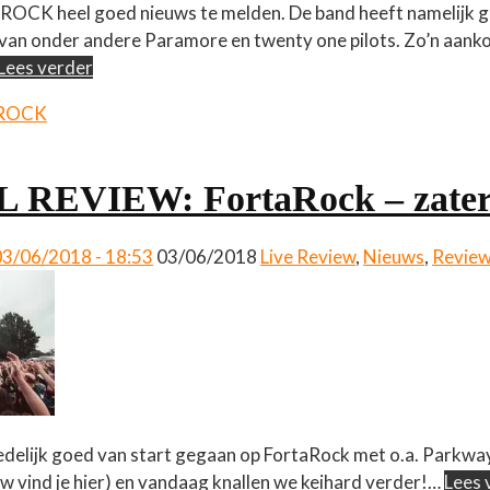
OCK heel goed nieuws te melden. De band heeft namelijk ge
 van onder andere Paramore en twenty one pilots. Zo’n aan
Lees verder
 ROCK
 REVIEW: FortaRock – zate
03/06/2018 - 18:53
03/06/2018
Live Review
,
Nieuws
,
Revie
 redelijk goed van start gegaan op FortaRock met o.a. Parkw
ew vind je hier) en vandaag knallen we keihard verder!…
Lees 