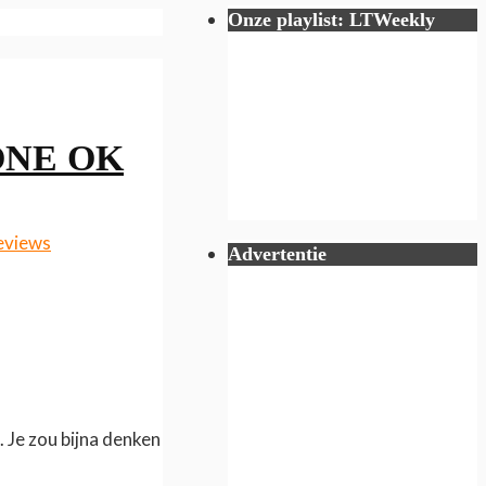
Onze playlist: LTWeekly
 ONE OK
eviews
Advertentie
Je zou bijna denken