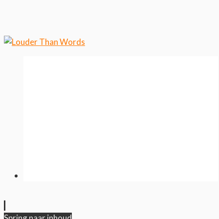
weten over ons cookiegebruik.
Cool, koekjes!
Spring naar inhoud