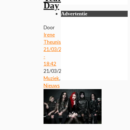
Day
Advertentie
Door
Irene
Theunissen
21/03/2016
-
18:42
21/03/2016
Muziek
,
Nieuws