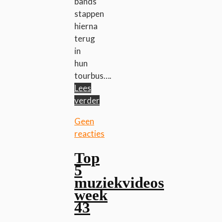
bands
stappen
hierna
terug
in
hun
tourbus….
Lees
verder
Geen
reacties
Top
5
muziekvideos
week
43