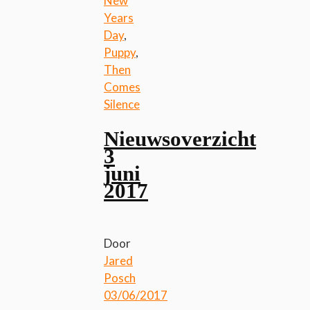
New
Years
Day
,
Puppy
,
Then
Comes
Silence
Nieuwsoverzicht
3
juni
2017
Door
Jared
Posch
03/06/2017