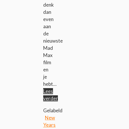
denk
dan
even
aan
de
nieuwste
Mad
Max
film
en
je
hebt…
Lees
verder
Gelabeld
New
Years