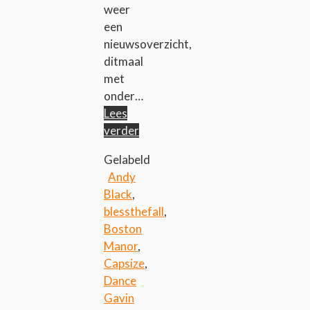
weer
een
nieuwsoverzicht,
ditmaal
met
onder…
Lees
verder
Gelabeld
Andy
Black
,
blessthefall
,
Boston
Manor
,
Capsize
,
Dance
Gavin