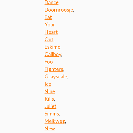
Dance
,
Doornroosje
,
Eat
Your
Heart
Out
,
Eskimo
Callboy
,
Foo
Fighters
,
Grayscale
,
Ice
Nine
Kills
,
Juliet
Simms
,
Melkweg
,
New