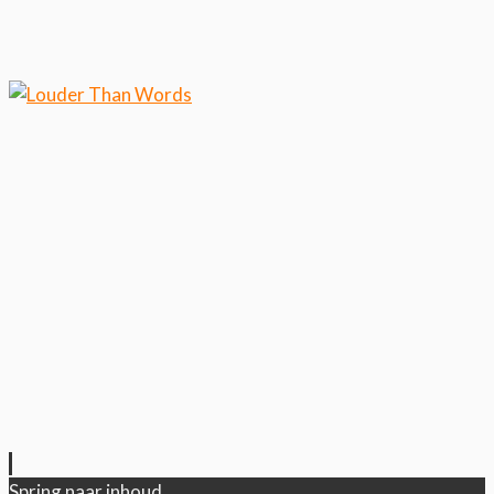
Klik hier als je meer wilt
weten over ons cookiegebruik.
Cool, koekjes!
Spring naar inhoud