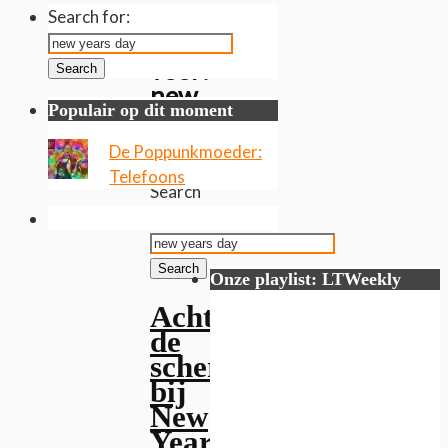
Gevonden
Search for:
resultaten
voor:
Search
new
Populair op dit moment
years
day
De Poppunkmoeder:
Telefoons
Search
for:
Search
Onze playlist: LTWeekly
Achter
de
schermen
bij
New
Years