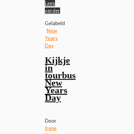
Lees
verder
Gelabeld
New
Years
Day
Kijkje
in
tourbus
New
Years
Day
Door
Irene