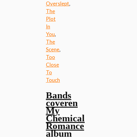
Overslept
,
The
Plot
In
You
,
The
Scene
,
Too
Close
To
Touch
Bands
coveren
My
Chemical
Romance
album