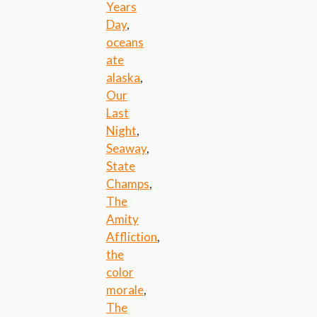
Years
Day
,
oceans
ate
alaska
,
Our
Last
Night
,
Seaway
,
State
Champs
,
The
Amity
Affliction
,
the
color
morale
,
The