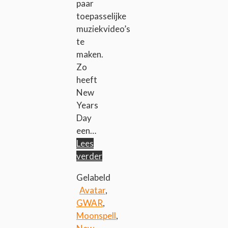
paar
toepasselijke
muziekvideo’s
te
maken.
Zo
heeft
New
Years
Day
een…
Lees
verder
Gelabeld
Avatar
,
GWAR
,
Moonspell
,