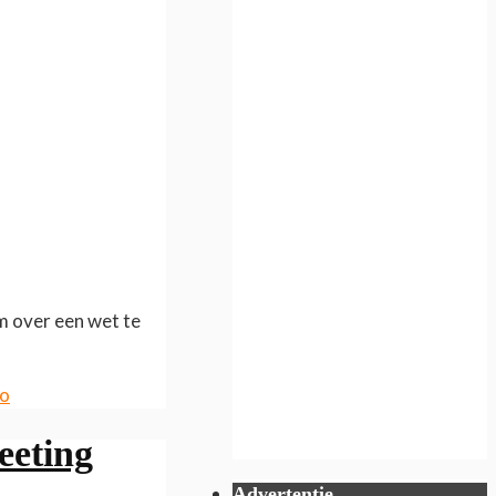
m over een wet te
o
eting
Advertentie