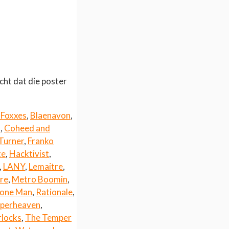
cht dat die poster
 Foxxes
,
Blaenavon
,
d
,
Coheed and
Turner
,
Franko
te
,
Hacktivist
,
,
LANY
,
Lemaitre
,
re
,
Metro Boomin
,
Bone Man
,
Rationale
,
perheaven
,
rlocks
,
The Temper