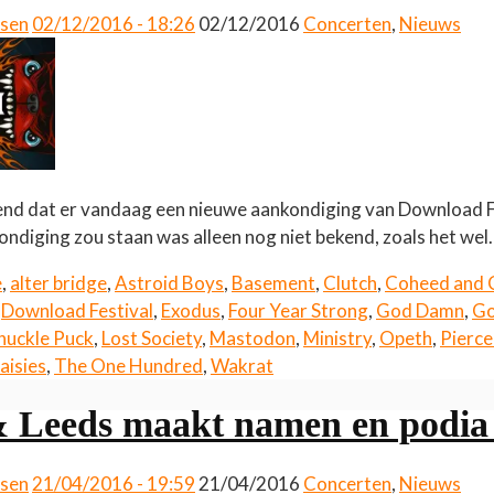
ssen
02/12/2016 - 18:26
02/12/2016
Concerten
,
Nieuws
end dat er vandaag een nieuwe aankondiging van Download F
ondiging zou staan was alleen nog niet bekend, zoals het we
e
,
alter bridge
,
Astroid Boys
,
Basement
,
Clutch
,
Coheed and 
,
Download Festival
,
Exodus
,
Four Year Strong
,
God Damn
,
Go
nuckle Puck
,
Lost Society
,
Mastodon
,
Ministry
,
Opeth
,
Pierce
aisies
,
The One Hundred
,
Wakrat
 Leeds maakt namen en podia
ssen
21/04/2016 - 19:59
21/04/2016
Concerten
,
Nieuws