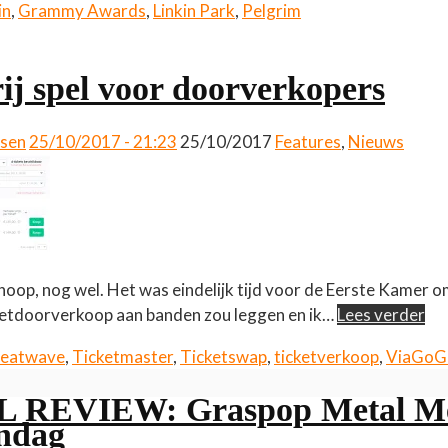
in
,
Grammy Awards
,
Linkin Park
,
Pelgrim
j spel voor doorverkopers
ssen
25/10/2017 - 21:23
25/10/2017
Features
,
Nieuws
hoop, nog wel. Het was eindelijk tijd voor de Eerste Kamer o
ketdoorverkoop aan banden zou leggen en ik…
Lees verder
Seatwave
,
Ticketmaster
,
Ticketswap
,
ticketverkoop
,
ViaGoG
 REVIEW: Graspop Metal Me
ndag