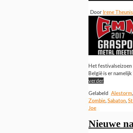
Door
Irene Theuni
Het festivalseizoen
België is er nameli
verder
Gelabeld
Alestorm
Zombie
,
Sabaton
,
St
Joe
Nieuwe na