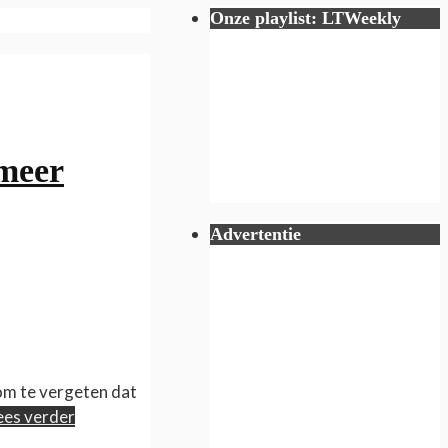
Onze playlist: LTWeekly
meer
Advertentie
 om te vergeten dat
ees verder