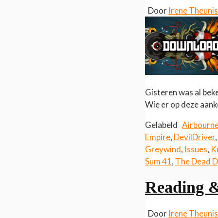
Door
Irene Theuni
Gisteren was al bek
Wie er op deze aank
Gelabeld
Airbourn
Empire
,
DevilDriver
Greywind
,
Issues
,
K
Sum 41
,
The Dead D
Reading &
Door
Irene Theuni