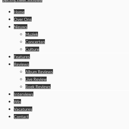
Home
Over Ons
Nieuws
Muziek
Concerten
Culture
Features
Reviews
Album Reviews
Live Review
Boek Reviews
Interviews
Win
Vacatures
Contact