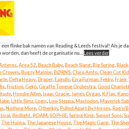
r een flinke bak namen van Reading & Leeds festival! Als je da
n worden, dan heeft de organisatie nu…
Lees verder
Anteros
,
Area 52
,
Beach Baby
,
Beach Slang
,
Big Spring
,
Black
he Crowes
,
Bugzy Malone
,
BØRNS
,
Clara Amfo
,
Clean Cut Ki
arle
,
Delta Heavy
,
Draper
,
Eagulls
,
Ezra Furman
,
Fekky
,
Frank 
fix
,
Friction
,
Geko
,
Giraffe Tongue Orchestra
,
Good Charlot
itude
,
Hoodie Allen
,
Isaac Gracie
,
James Organ
,
K.Flay
,
Kano
Babe
,
Little Simz
,
Logic
,
Low Steppa
,
Mastodon
,
Maverick Sab
as
,
Nothing More
,
Otherkin
,
Pulled Apart By Horses
,
Rag’n’
tival
,
Redlight
,
ROAM
,
SOPHIE
,
Spring King
,
Sunset Sons
,
Su
,
The Hunna
,
The Japanese House
,
The Magic Gang
,
The She