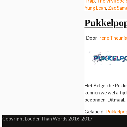
Trap
,
The Vryll Soci
Yung Lean
,
Zac Sam
Pukkelpop
Door
Irene Theuni
Het Belgische Pukke
kunnen we wel altij
begonnen. Ditmaal
Gelabeld
Pukkelpo
Copyright Louder Than Words 2016-2017