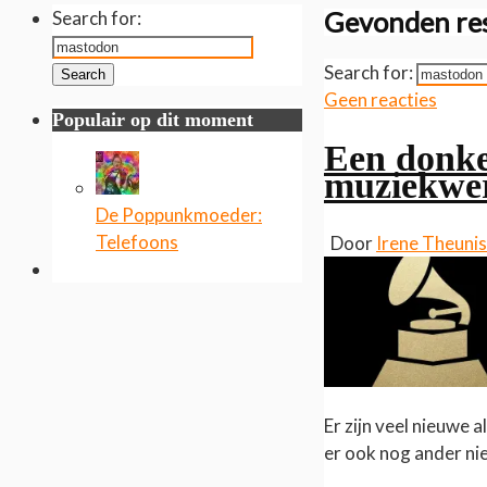
Gevonden res
Search for:
Search for:
Search
Geen reacties
Populair op dit moment
Een donke
muziekwer
De Poppunkmoeder:
Telefoons
Door
Irene Theuni
Er zijn veel nieuwe
er ook nog ander ni