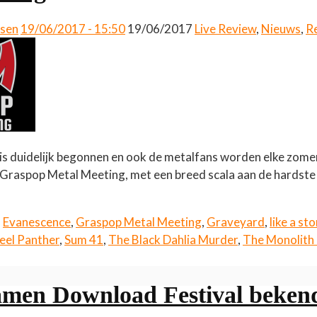
ssen
19/06/2017 - 15:50
19/06/2017
Live Review
,
Nieuws
,
R
 is duidelijk begonnen en ook de metalfans worden elke zomer
jk Graspop Metal Meeting, met een breed scala aan de hardst
,
Evanescence
,
Graspop Metal Meeting
,
Graveyard
,
like a st
eel Panther
,
Sum 41
,
The Black Dahlia Murder
,
The Monolith
men Download Festival beken