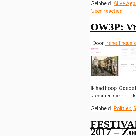
Gelabeld
Alive Aga
Geen reacties
OW3P: Vri
Door
Irene Theuni
Ik had hoop. Goede 
stemmen die de tic
Gelabeld
Politiek
,
FESTIVAL
2017 – Zo