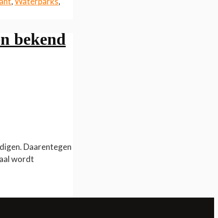
ant
,
Waterparks
,
en bekend
ndigen. Daarentegen
maal wordt