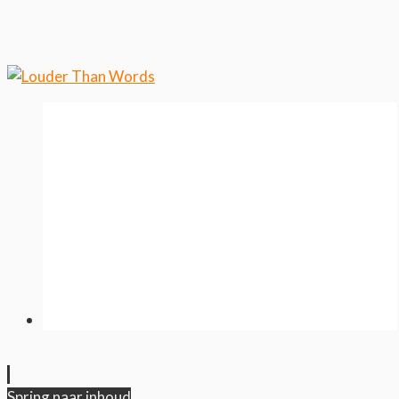
wilt weten over ons cookiegebruik.
Cool, koekjes!
Spring naar inhoud