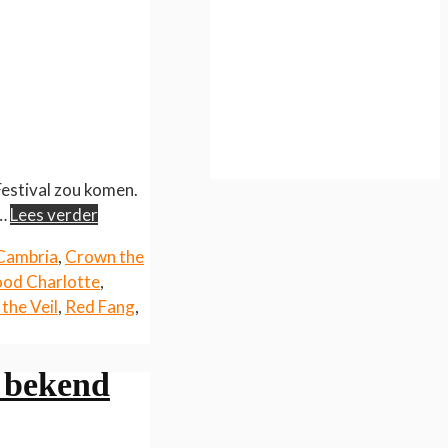
estival zou komen.
l…
Lees verder
Cambria
,
Crown the
od Charlotte
,
 the Veil
,
Red Fang
,
 bekend