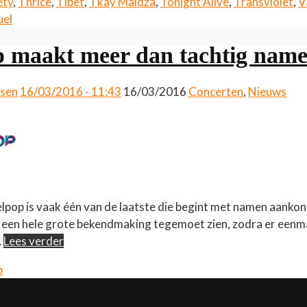
ety
,
Thrice
,
Tibet
,
Tkay Maidza
,
Tonight Alive
,
Transviolet
,
V
uel
 maakt meer dan tachtig nam
ssen
16/03/2016 - 11:43
16/03/2016
Concerten
,
Nieuws
lpop is vaak één van de laatste die begint met namen aanko
d een hele grote bekendmaking tegemoet zien, zodra er een
…
Lees verder
p