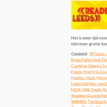
Het is weer tijd voo
niet meer groter ko
Gelabeld
99 Souls
,
Brian Fallon And T
Cambria
,
Danny L H
Fraize
,
Fred V & Gra
Haelos
,
Heck
,
Herm
Lewis Del Mar
,
Lion 
MGK
,
Milk Teeth
,
N
Reading & Leeds Fes
SWMRS
,
The Beach