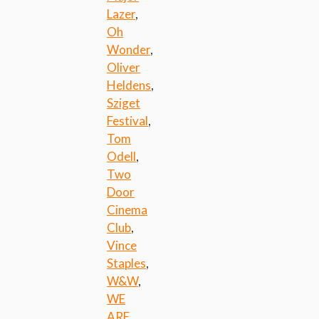
Lazer
,
Oh
Wonder
,
Oliver
Heldens
,
Sziget
Festival
,
Tom
Odell
,
Two
Door
Cinema
Club
,
Vince
Staples
,
W&W
,
WE
ARE