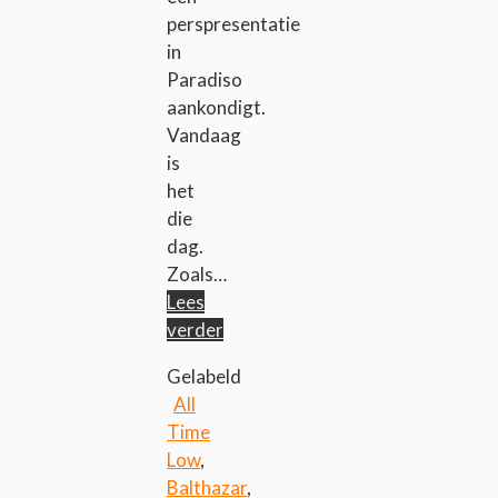
perspresentatie
in
Paradiso
aankondigt.
Vandaag
is
het
die
dag.
Zoals…
Lees
verder
Gelabeld
All
Time
Low
,
Balthazar
,