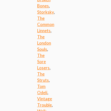
Bones
,
Storksky
,
The
Common
Linnets
,
The
London
Souls
,
The
Sore
Losers
,
The
Struts
,
Tom
Odeli
,
Vintage
Trouble
,