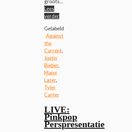
groots…
Lees
verder
Gelabeld
Against
the
Current
,
Justin
Bieber
,
Major
Lazer
,
Tyler
Carter
LIVE:
Pinkpop
Perspresentatie