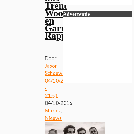
Trent
Woodley
Advertentie
en
Garret
Rapp
Door
Jason
Schouwenaars
04/10/2016
-
21:51
04/10/2016
Muziek
,
Nieuws