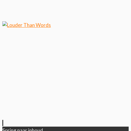
Klik hier als je meer wilt weten over ons
cookiegebruik.
Cool, koekjes!
Spring naar inhoud