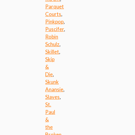
Parquet
Courts
,
Pinkpop
,
Puscifer
,
Robin
Schulz
,
Skillet
,
Skip
&
Die
,
Skunk
Anansie
,
Slaves
,
St.
Paul
&
the
Broken