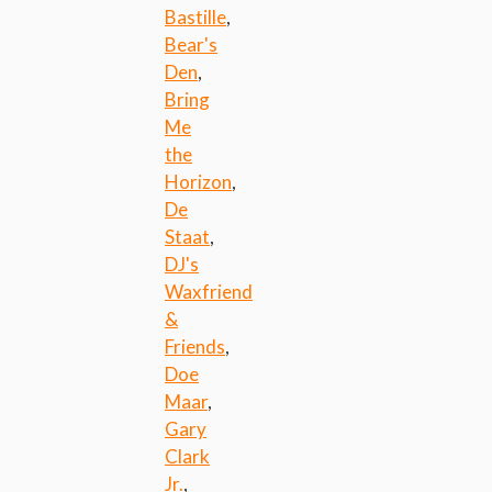
Bastille
,
Bear's
Den
,
Bring
Me
the
Horizon
,
De
Staat
,
DJ's
Waxfriend
&
Friends
,
Doe
Maar
,
Gary
Clark
Jr.
,