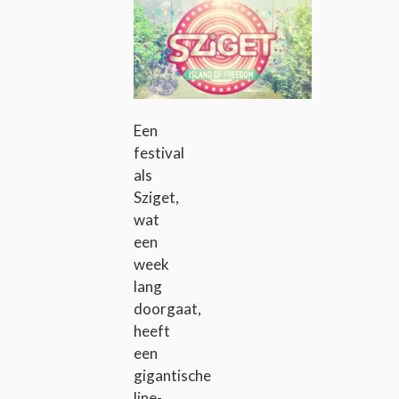
Een
festival
als
Sziget,
wat
een
week
lang
doorgaat,
heeft
een
gigantische
line-