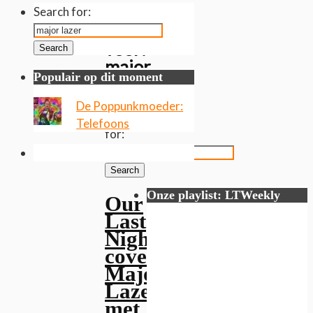
Gevonden
Search for:
resultaten
voor:
Search
major
Populair op dit moment
lazer
De Poppunkmoeder:
Search
Telefoons
for:
Search
Onze playlist: LTWeekly
Our
Last
Night
covert
Major
Lazer
met