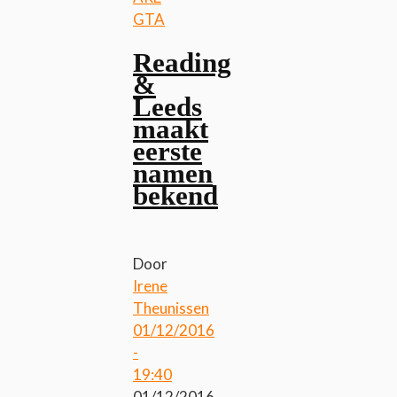
GTA
Reading
&
Leeds
maakt
eerste
namen
bekend
Door
Irene
Theunissen
01/12/2016
-
19:40
01/12/2016