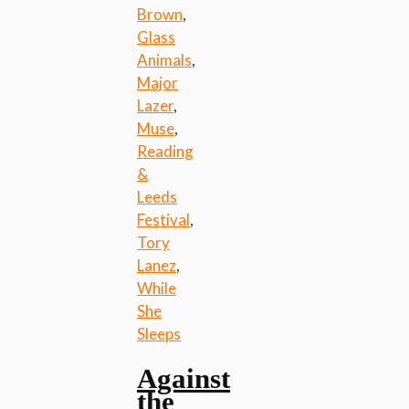
Brown
,
Glass
Animals
,
Major
Lazer
,
Muse
,
Reading
&
Leeds
Festival
,
Tory
Lanez
,
While
She
Sleeps
Against
the