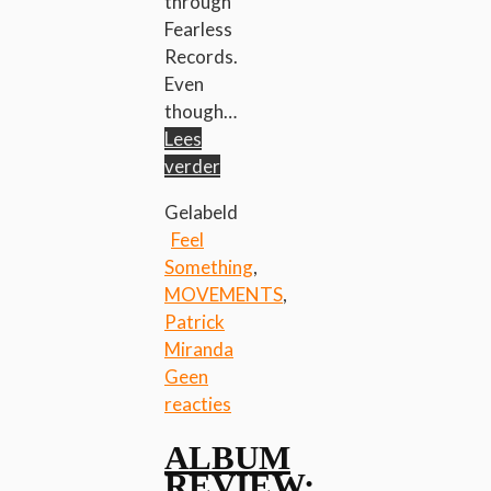
through
Fearless
Records.
Even
though…
Lees
verder
Gelabeld
Feel
Something
,
MOVEMENTS
,
Patrick
Miranda
Geen
reacties
ALBUM
REVIEW: