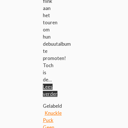
flink
aan
het
touren
om
hun
debuutalbum
te
promoten!
Toch
is
de…
Lees
verder
Gelabeld
Knuckle
Puck
Geen