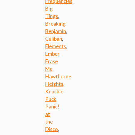
Frequencies
,
Big
Tings
,
Breaking
Benjamin
,
Caliban
,
Elements
,
Ember
,
Erase
Me
,
Hawthorne
Heights
,
Knuckle
Puck
,
Panic!
at
the
Disco
,