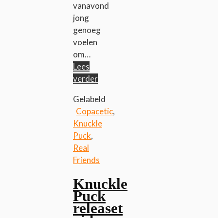
vanavond
jong
genoeg
voelen
om…
Lees
verder
Gelabeld
Copacetic
,
Knuckle
Puck
,
Real
Friends
Knuckle
Puck
releaset