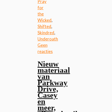
Pray
for
the
Wicked
,
Shifted
,
Skindred
,
Underoath
Geen
reacties
Nieuw
materiaal
van
Parkway
Drive,
Casey
en
meer,