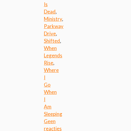
Is
Dead
,
Ministry
,
Parkway
Drive
,
Shifted
,
When
Legends
Rise
,
Where
I
Go
When
I
Am
Sleeping
Geen
reacties