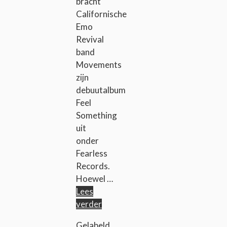
bracht
Californische
Emo
Revival
band
Movements
zijn
debuutalbum
Feel
Something
uit
onder
Fearless
Records.
Hoewel …
Lees
verder
Gelabeld