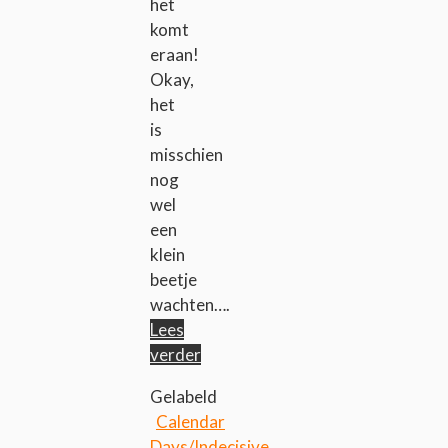
het
komt
eraan!
Okay,
het
is
misschien
nog
wel
een
klein
beetje
wachten….
Lees
verder
Gelabeld
Calendar
Days/Indecisive
,