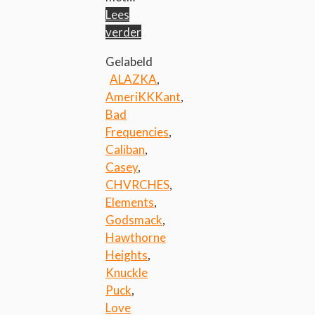
Lees
verder
Gelabeld
ALAZKA
,
AmeriKKKant
,
Bad
Frequencies
,
Caliban
,
Casey
,
CHVRCHES
,
Elements
,
Godsmack
,
Hawthorne
Heights
,
Knuckle
Puck
,
Love