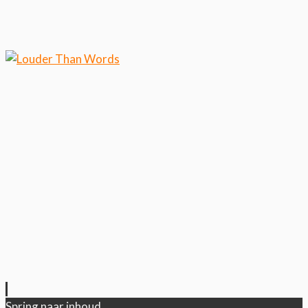
Klik hier als je meer wilt weten over ons
cookiegebruik.
Cool, koekjes!
Spring naar inhoud