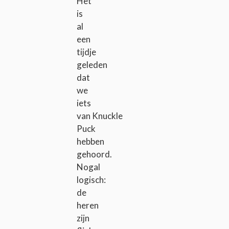
Het
is
al
een
tijdje
geleden
dat
we
iets
van Knuckle
Puck
hebben
gehoord.
Nogal
logisch:
de
heren
zijn