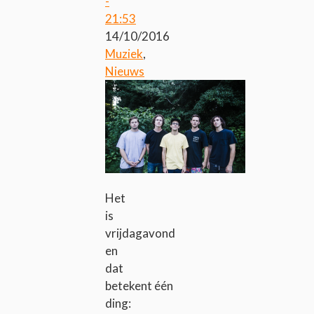
-
21:53
14/10/2016
Muziek
,
Nieuws
Het
is
vrijdagavond
en
dat
betekent één
ding: