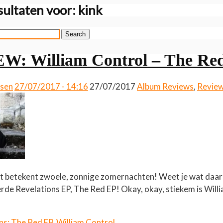
ultaten voor:
kink
Search
W: William Control – The Re
ssen
27/07/2017 - 14:16
27/07/2017
Album Reviews
,
Revie
at betekent zwoele, zonnige zomernachten! Weet je wat daar p
erde Revelations EP, The Red EP! Okay, okay, stiekem is Wil
ns: The Red EP
,
William Control