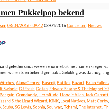
amen Pukkelpop bekend
ssen
08/04/2016 - 09:42
08/04/2016
Concerten
,
Nieuws
 maand geleden sinds we een enorme bak met namen kregen va
amen waren toen bekend gemaakt. Gelukkig was dat nog lan
 Witches
,
AlunaGeorge
,
Basenji
,
Battles
,
Bazart
,
Brian Fallon
it Swindle
,
DJ Fresh
,
Dotan
,
Edward Sharpe & The Magnetic 
Penguin
,
Grandaddy
,
Hermitude
,
Hoodie Allen
,
Jack Garratt
izzard & the Lizard Wizard
,
KiNK
,
Local Natives
,
Matt Corby
p
,
Scuba
,
SG Lewis
,
Sophia
,
Soulwax
,
Tchami
,
The Internet
,
Th