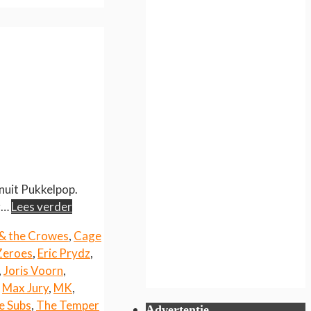
nuit Pukkelpop.
g…
Lees verder
 & the Crowes
,
Cage
Zeroes
,
Eric Prydz
,
,
Joris Voorn
,
,
Max Jury
,
MK
,
e Subs
,
The Temper
Advertentie