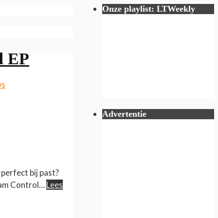
Onze playlist: LTWeekly
d EP
ws
Advertentie
erfect bij past?
liam Control…
Lees