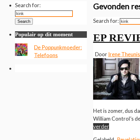
Gevonden res
Search for:
Search for:
Search
Populair op dit moment
EP REVIE
De Poppunkmoeder:
Door
Irene Theuni
Telefoons
Het is zomer, dus d
William Control’s d
verder
Gelabeld
Revelatio