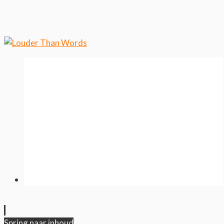
wilt weten over ons cookiegebruik.
Cool, koekjes!
Spring naar inhoud