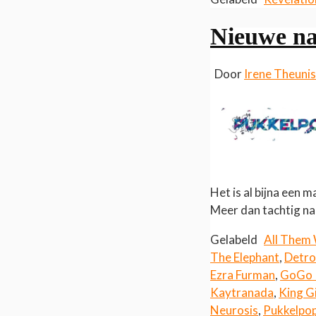
Nieuwe n
Door
Irene Theuni
Het is al bijna een
Meer dan tachtig n
Gelabeld
All Them
The Elephant
,
Detro
Ezra Furman
,
GoGo 
Kaytranada
,
King G
Neurosis
,
Pukkelpo