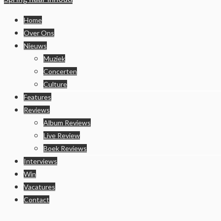
Home
Over Ons
Nieuws
Muziek
Concerten
Culture
Features
Reviews
Album Reviews
Live Review
Boek Reviews
Interviews
Win
Vacatures
Contact