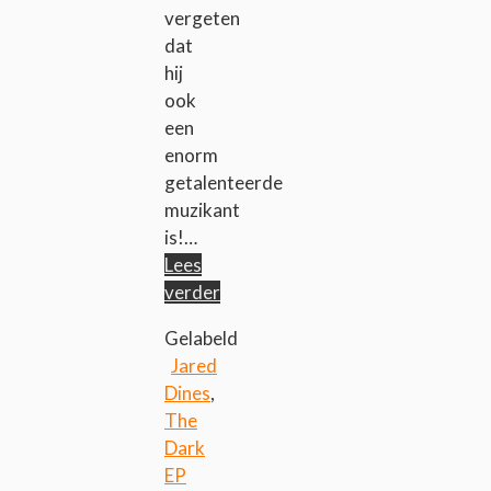
vergeten
dat
hij
ook
een
enorm
getalenteerde
muzikant
is!…
Lees
verder
Gelabeld
Jared
Dines
,
The
Dark
EP