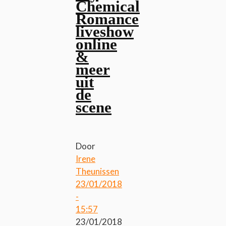
Chemical
Romance
liveshow
online
&
meer
uit
de
scene
Door
Irene
Theunissen
23/01/2018
-
15:57
23/01/2018