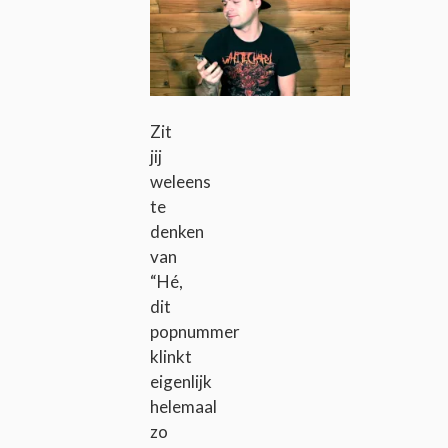
Zit
jij
weleens
te
denken
van
“Hé,
dit
popnummer
klinkt
eigenlijk
helemaal
zo