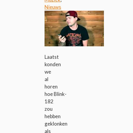
Nieuws
Laatst
konden
we
al
horen
hoe Blink-
182
zou
hebben
geklonken
als