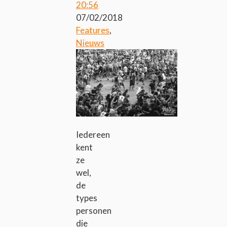
20:56
07/02/2018
Features
,
Nieuws
Iedereen
kent
ze
wel,
de
types
personen
die