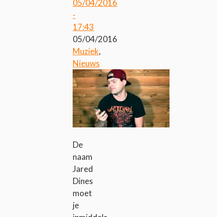
05/04/2016
-
17:43
05/04/2016
Muziek
,
Nieuws
De
naam
Jared
Dines
moet
je