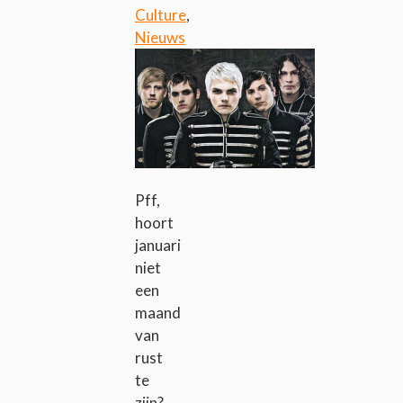
Culture
,
Nieuws
Pff,
hoort
januari
niet
een
maand
van
rust
te
zijn?