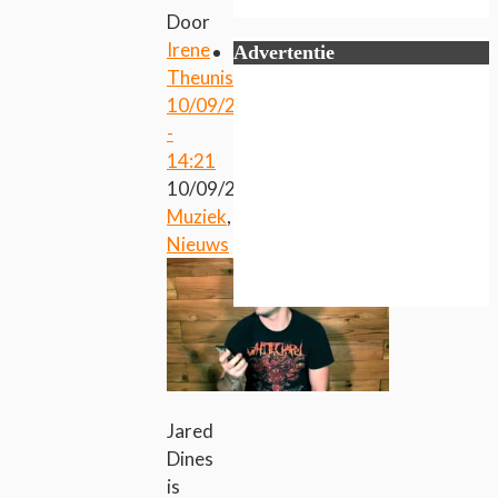
Door
Irene
Advertentie
Theunissen
10/09/2016
-
14:21
10/09/2016
Muziek
,
Nieuws
Jared
Dines
is