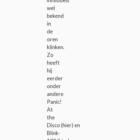
inmiddels
wel
bekend
in
de
oren
klinken.
Zo
heeft
hij
eerder
onder
andere
Panic!
At
the
Disco (hier) en
Blink-