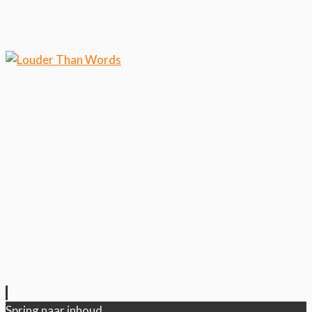
Klik hier als je meer wilt weten over ons
cookiegebruik.
Cool, koekjes!
Spring naar inhoud