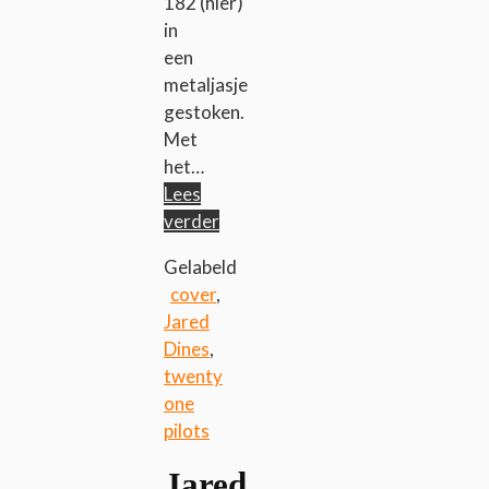
182 (hier)
in
een
metaljasje
gestoken.
Met
het…
Lees
verder
Gelabeld
cover
,
Jared
Dines
,
twenty
one
pilots
Jared