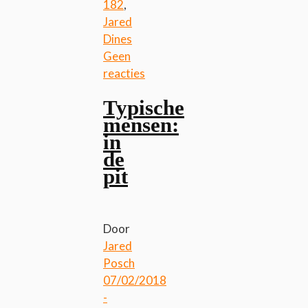
182
,
Jared
Dines
Geen
reacties
Typische
mensen:
in
de
pit
Door
Jared
Posch
07/02/2018
-