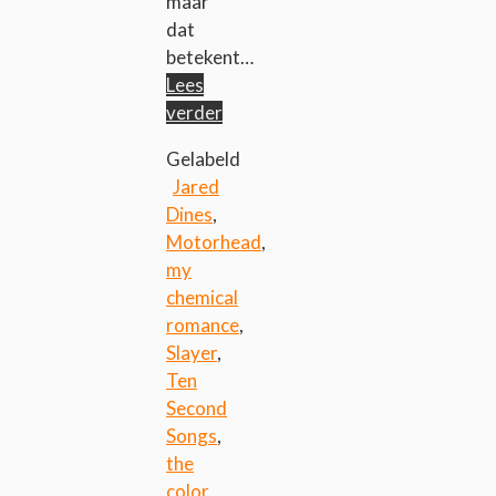
maar
dat
betekent…
Lees
verder
Gelabeld
Jared
Dines
,
Motorhead
,
my
chemical
romance
,
Slayer
,
Ten
Second
Songs
,
the
color