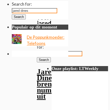
Gevonden
Search for:
resultaten
voor:
Search
jared
Populair op dit moment
dines
De Poppunkmoeder:
Search
Telefoons
for:
Search
Onze playlist: LTWeekly
Jared
Dines
brengt
nummer
uit