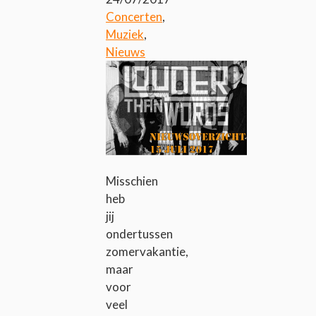
Concerten
,
Muziek
,
Nieuws
Misschien
heb
jij
ondertussen
zomervakantie,
maar
voor
veel