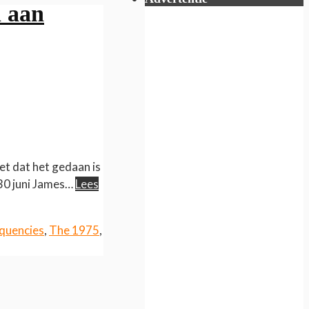
 aan
et dat het gedaan is
 30 juni James…
Lees
equencies
,
The 1975
,