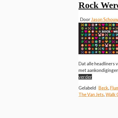
Rock Werc
Door
Jason Schou
Dat alle headliners
met aankondigingen 
verder
Gelabeld
Beck
,
Flu
The Van Jets
,
Walk O