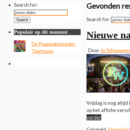
Gevonden res
Search for:
Search for:
Search
Populair op dit moment
Nieuwe n
De Poppunkmoeder:
Door
Jo Schouwen
Telefoons
Vrijdag is nog alti
op het affiche vers
verder
Gelabeld
Dropkick