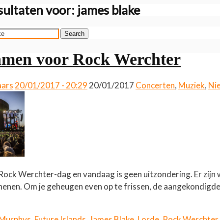
ultaten voor:
james blake
Search
amen voor Rock Werchter
aars
20/01/2017 - 20:29
20/01/2017
Concerten
,
Muziek
,
Ni
jd Rock Werchter-dag en vandaag is geen uitzondering. Er zij
chenen. Om je geheugen even op te frissen, de aangekondig
 Murphys
,
Future Islands
,
James Blake
,
Lorde
,
Rock Werchter