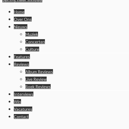
Home
Over Ons
Nieuws
Muziek
Concerten
Culture
Features
Reviews
Album Reviews
Live Review
Boek Reviews
Interviews
Win
Vacatures
Contact