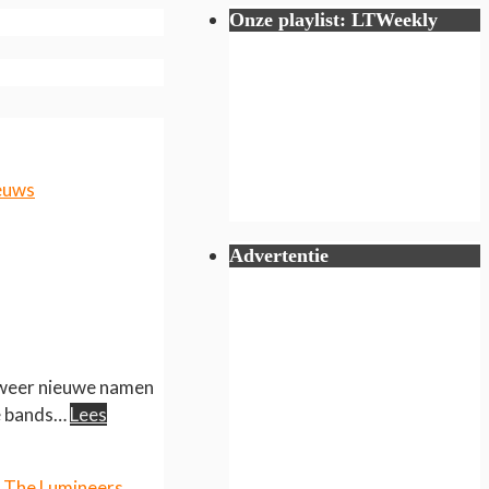
Onze playlist: LTWeekly
euws
Advertentie
n weer nieuwe namen
de bands…
Lees
,
The Lumineers