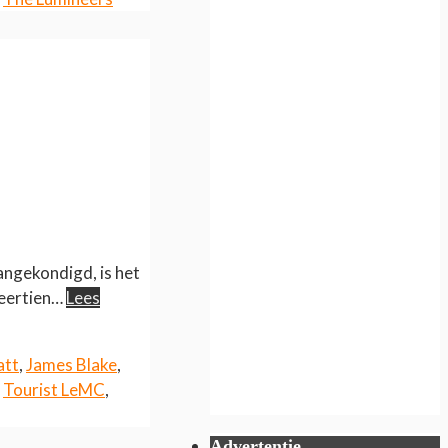
angekondigd, is het
veertien…
Lees
att
,
James Blake
,
,
Tourist LeMC
,
Advertentie