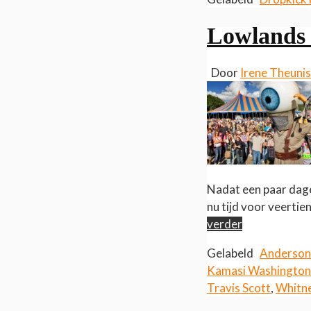
Lowlands 
Door
Irene Theuni
Nadat een paar dage
nu tijd voor veertie
verder
Gelabeld
Anderson 
Kamasi Washington
Travis Scott
,
Whitn