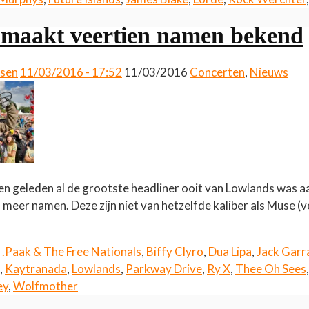
maakt veertien namen bekend
ssen
11/03/2016 - 17:52
11/03/2016
Concerten
,
Nieuws
n geleden al de grootste headliner ooit van Lowlands was a
n meer namen. Deze zijn niet van hetzelfde kaliber als Muse (
.Paak & The Free Nationals
,
Biffy Clyro
,
Dua Lipa
,
Jack Garr
,
Kaytranada
,
Lowlands
,
Parkway Drive
,
Ry X
,
Thee Oh Sees
ey
,
Wolfmother