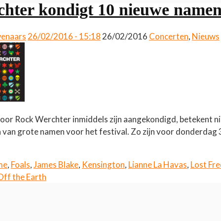
hter kondigt 10 nieuwe namen
wenaars
26/02/2016 - 15:18
26/02/2016
Concerten
,
Nieuws
 voor Rock Werchter inmiddels zijn aangekondigd, betekent ni
van grote namen voor het festival. Zo zijn voor donderdag
me
,
Foals
,
James Blake
,
Kensington
,
Lianne La Havas
,
Lost Fr
ff the Earth