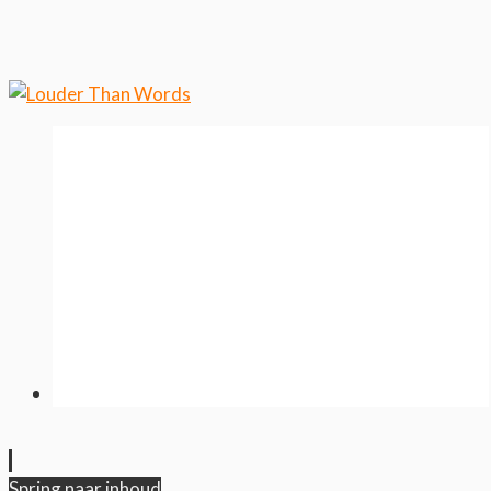
wilt weten over ons cookiegebruik.
Cool, koekjes!
Spring naar inhoud