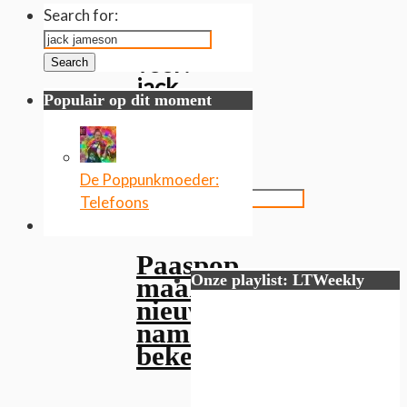
Gevonden
Search for:
resultaten
voor:
Search
jack
Populair op dit moment
jameson
Search
for:
De Poppunkmoeder:
Telefoons
Search
Paaspop
Onze playlist: LTWeekly
maakt
nieuwe
namen
bekend