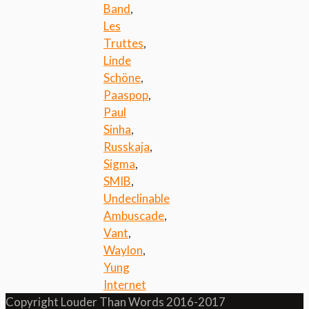
Band
,
Les
Truttes
,
Linde
Schöne
,
Paaspop
,
Paul
Sinha
,
Russkaja
,
Sigma
,
SMIB
,
Undeclinable
Ambuscade
,
Vant
,
Waylon
,
Yung
Internet
Copyright Louder Than Words 2016-2017