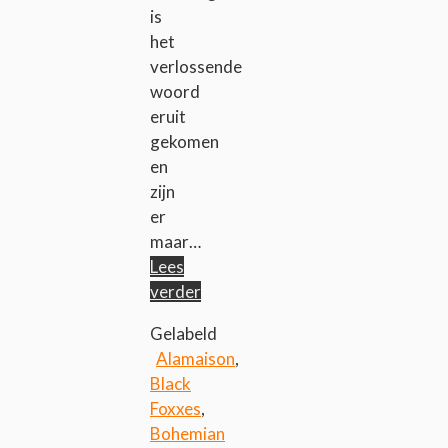
is
het
verlossende
woord
eruit
gekomen
en
zijn
er
maar…
Lees
verder
Gelabeld
Alamaison
,
Black
Foxxes
,
Bohemian