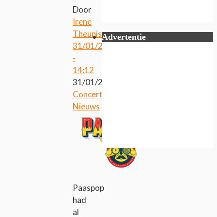
Door
Irene
Theunissen
Advertentie
31/01/2017
-
14:12
31/01/2017
Concerten
,
Nieuws
Paaspop
had
al