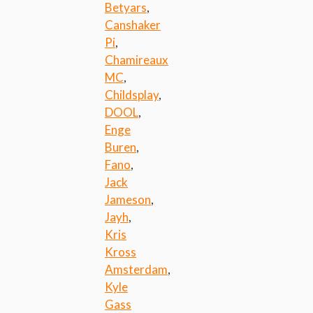
Betyars
,
Canshaker
Pi
,
Chamireaux
MC
,
Childsplay
,
DOOL
,
Enge
Buren
,
Fano
,
Jack
Jameson
,
Jayh
,
Kris
Kross
Amsterdam
,
Kyle
Gass