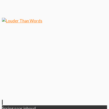
Klik hier als je meer wilt weten over ons
cookiegebruik.
Cool, koekjes!
Spring naar inhoud