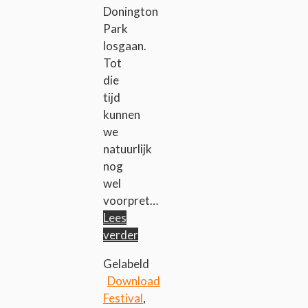
Donington
Park
losgaan.
Tot
die
tijd
kunnen
we
natuurlijk
nog
wel
voorpret…
Lees
verder
Gelabeld
Download
Festival
,