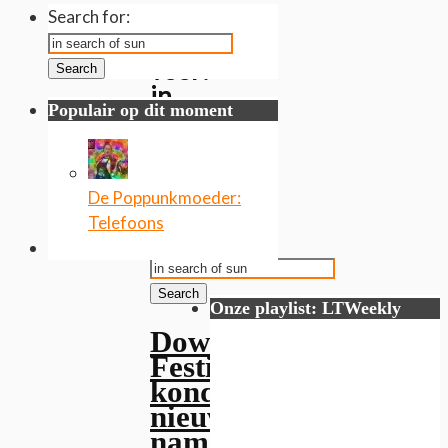
Gevonden
Search for:
resultaten
voor:
Search
in
Populair op dit moment
search
of
sun
De Poppunkmoeder:
Search
Telefoons
for:
Search
Onze playlist: LTWeekly
Download
Festival
kondigt
nieuwe
namen