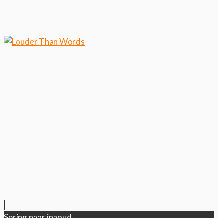
Klik hier als je meer wilt weten over ons
cookiegebruik.
Cool, koekjes!
Spring naar inhoud