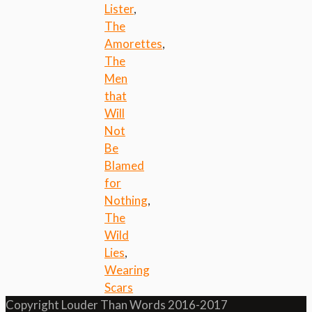
Lister
,
The
Amorettes
,
The
Men
that
Will
Not
Be
Blamed
for
Nothing
,
The
Wild
Lies
,
Wearing
Scars
Copyright Louder Than Words 2016-2017