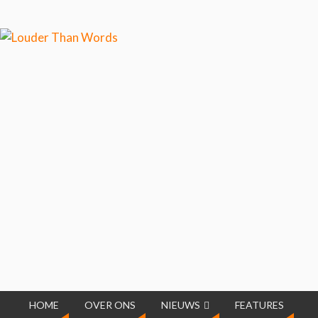
Klik hier als je meer wilt
weten over ons cookiegebruik.
Cool, koekjes!
HOME
OVER ONS
NIEUWS
FEATURES