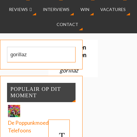
REVIEWS
INTERVIEWS
WIN
VACATURES
CONTACT
Gevonden
resultaten
voor:
gorillaz
POPULAIR OP DIT
MOMENT
De Poppunkmoeder:
Telefoons
T