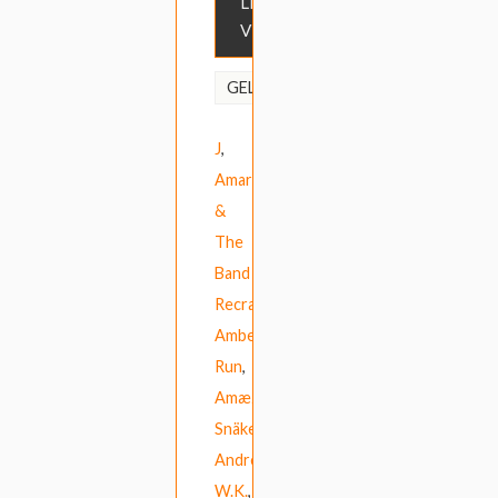
LEES
VERDER
6ix9ine
,
GELABELD
Alt-
J
,
Amartey
&
The
Band
Recraft
,
Amber
Run
,
Amæzing
Snäkes
,
Andrew
W.K.
,