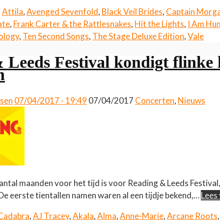
,
Attila
,
Avenged Sevenfold
,
Black Veil Brides
,
Captain Morga
ate
,
Frank Carter & the Rattlesnakes
,
Hit the Lights
,
I Am Hu
ology
,
Ten Second Songs
,
The Stage Deluxe Edition
,
Vale
Leeds Festival kondigt flinke 
n
ssen
07/04/2017 - 19:49
07/04/2017
Concerten
,
Nieuws
antal maanden voor het tijd is voor Reading & Leeds Festival
De eerste tientallen namen waren al een tijdje bekend,…
Lees
Cadabra
,
AJ Tracey
,
Akala
,
Alma
,
Anne-Marie
,
Arcane Roots