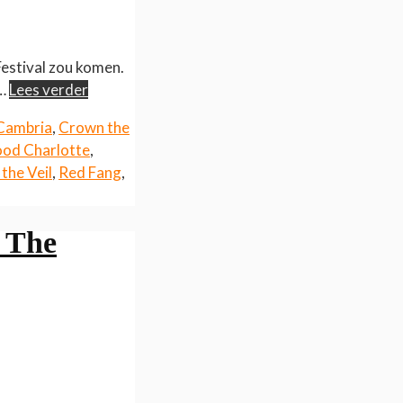
estival zou komen.
l…
Lees verder
Cambria
,
Crown the
od Charlotte
,
 the Veil
,
Red Fang
,
 The