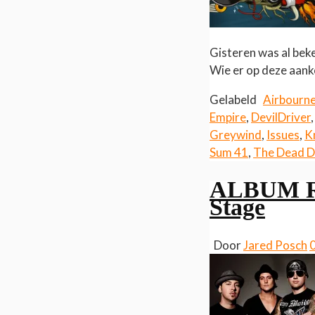
Gisteren was al bek
Wie er op deze aank
Gelabeld
Airbourn
Empire
,
DevilDriver
Greywind
,
Issues
,
K
Sum 41
,
The Dead D
ALBUM RE
Stage
Door
Jared Posch