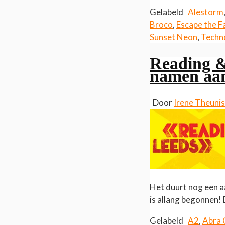
Gelabeld
Alestorm
Broco
,
Escape the F
Sunset Neon
,
Techn
Reading & 
namen aa
Door
Irene Theuni
Het duurt nog een a
is allang begonnen! 
Gelabeld
A2
,
Abra 