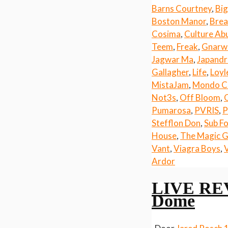
Barns Courtney
,
Big
Boston Manor
,
Brea
Cosima
,
Culture Ab
Teem
,
Freak
,
Gnarw
Jagwar Ma
,
Japandr
Gallagher
,
Life
,
Loyl
MistaJam
,
Mondo 
Not3s
,
Off Bloom
,
Pumarosa
,
PVRIS
,
Stefflon Don
,
Sub Fo
House
,
The Magic 
Vant
,
Viagra Boys
,
V
Ardor
LIVE REV
Dome