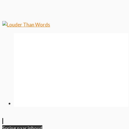
weten over ons cookiegebruik.
Cool, koekjes!
Spring naar inhoud