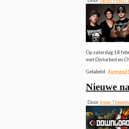
Door
Jared Posch
Op zaterdag 18 febr
met Disturbed en Ch
Gelabeld
Avenged 
Nieuwe na
Door
Irene Theuni