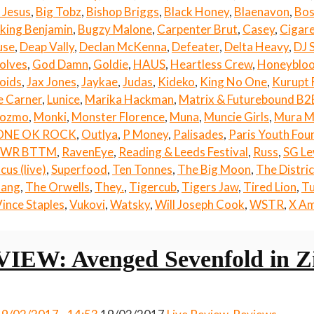
 Jesus
,
Big Tobz
,
Bishop Briggs
,
Black Honey
,
Blaenavon
,
Bos
king Benjamin
,
Bugzy Malone
,
Carpenter Brut
,
Casey
,
Cigare
use
,
Deap Vally
,
Declan McKenna
,
Defeater
,
Delta Heavy
,
DJ 
olves
,
God Damn
,
Goldie
,
HAUS
,
Heartless Crew
,
Honeyblo
oids
,
Jax Jones
,
Jaykae
,
Judas
,
Kideko
,
King No One
,
Kurupt
e Carner
,
Lunice
,
Marika Hackman
,
Matrix & Futurebound B2
Cozmo
,
Monki
,
Monster Florence
,
Muna
,
Muncie Girls
,
Mura M
ONE OK ROCK
,
Outlya
,
P Money
,
Palisades
,
Paris Youth Fou
PWR BTTM
,
RavenEye
,
Reading & Leeds Festival
,
Russ
,
SG Le
cus (live)
,
Superfood
,
Ten Tonnes
,
The Big Moon
,
The Distric
Gang
,
The Orwells
,
They.
,
Tigercub
,
Tigers Jaw
,
Tired Lion
,
Tu
ince Staples
,
Vukovi
,
Watsky
,
Will Joseph Cook
,
WSTR
,
X A
IEW: Avenged Sevenfold in Z