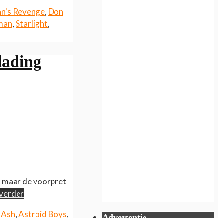
n's Revenge
,
Don
man
,
Starlight
,
lading
, maar de voorpret
 verder
,
Ash
,
Astroid Boys
,
Advertentie