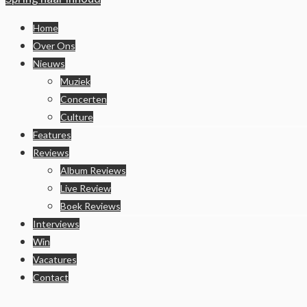
Home
Over Ons
Nieuws
Muziek
Concerten
Culture
Features
Reviews
Album Reviews
Live Review
Boek Reviews
Interviews
Win
Vacatures
Contact