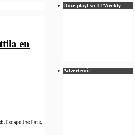
Onze playlist: LTWeekly
tila en
Advertentie
k. Escape the Fate,