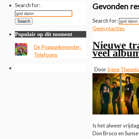
Gevonden res
Search for:
Search for:
Search
Geen reacties
Populair op dit moment
Nieuwe tra
De Poppunkmoeder:
veel albu
Telefoons
Door
Irene Theuni
Is het alweer vrijda
Don Broco en Sunse