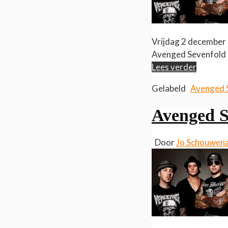
Vrijdag 2 december 
Avenged Sevenfold z
Lees verder
Gelabeld
Avenged 
Avenged S
Door
Jo Schouwen