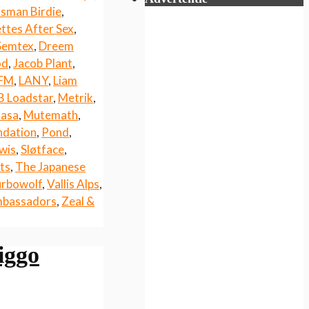
sman Birdie
,
ttes After Sex
,
Semtex
,
Dreem
od
,
Jacob Plant
,
 FM
,
LANY
,
Liam
B Loadstar
,
Metrik
,
asa
,
Mutemath
,
ndation
,
Pond
,
wis
,
Sløtface
,
ts
,
The Japanese
rbowolf
,
Vallis Alps
,
mbassadors
,
Zeal &
iggo