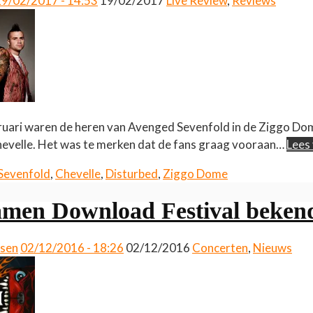
19/02/2017 - 14:53
19/02/2017
Live Review
,
Reviews
uari waren de heren van Avenged Sevenfold in de Ziggo Do
evelle. Het was te merken dat de fans graag vooraan…
Lees
Sevenfold
,
Chevelle
,
Disturbed
,
Ziggo Dome
men Download Festival beken
ssen
02/12/2016 - 18:26
02/12/2016
Concerten
,
Nieuws