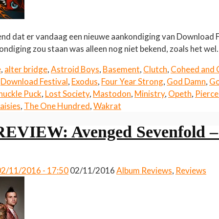
end dat er vandaag een nieuwe aankondiging van Download F
ondiging zou staan was alleen nog niet bekend, zoals het we
e
,
alter bridge
,
Astroid Boys
,
Basement
,
Clutch
,
Coheed and 
,
Download Festival
,
Exodus
,
Four Year Strong
,
God Damn
,
Go
nuckle Puck
,
Lost Society
,
Mastodon
,
Ministry
,
Opeth
,
Pierce
aisies
,
The One Hundred
,
Wakrat
VIEW: Avenged Sevenfold –
02/11/2016 - 17:50
02/11/2016
Album Reviews
,
Reviews