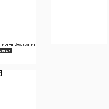
me te vinden, samen
 verder
d