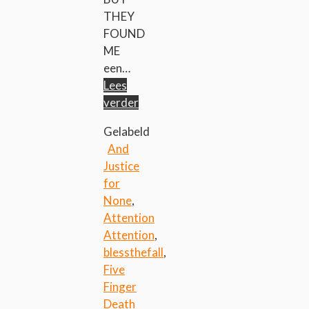
THEY
FOUND
ME
een…
Lees
verder
Gelabeld
And
Justice
for
None
,
Attention
Attention
,
blessthefall
,
Five
Finger
Death