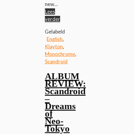
new…
Lees
verder
Gelabeld
English
,
Klayton
,
Monochrome
,
Scandroid
ALBUM
REVIEW:
Scandroid
–
Dreams
of
Neo-
Tokyo