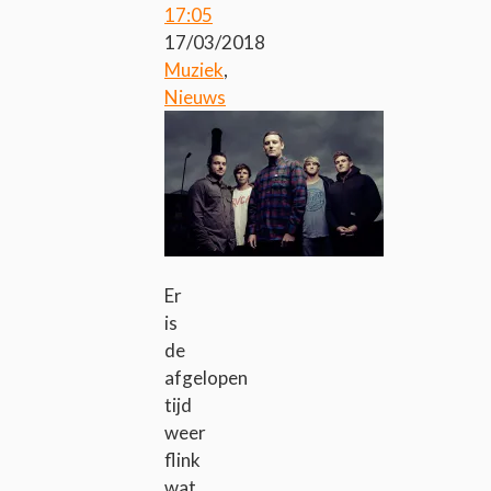
17:05
17/03/2018
Muziek
,
Nieuws
Er
is
de
afgelopen
tijd
weer
flink
wat