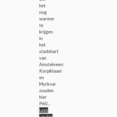
het
nog
warmer
te
krijgen
in
het
stadshart
van
Amstelveen:
Korpiklaani
en
Myrkvar
zouden
hier
P60…
Lees
verder