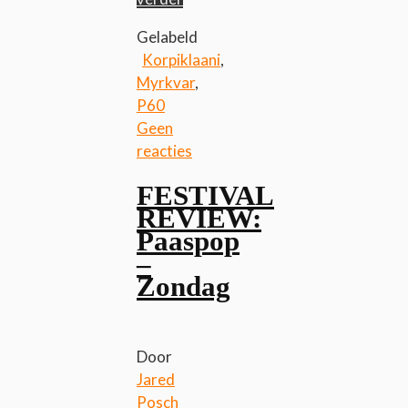
Gelabeld
Korpiklaani
,
Myrkvar
,
P60
Geen
reacties
FESTIVAL
REVIEW:
Paaspop
–
Zondag
Door
Jared
Posch