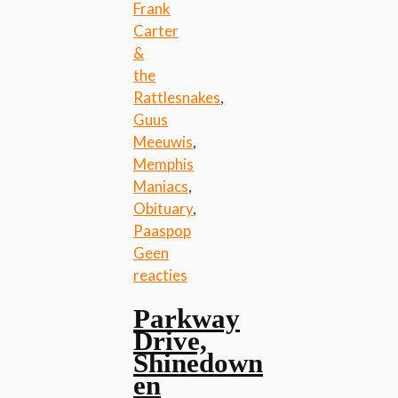
Frank
Carter
&
the
Rattlesnakes
,
Guus
Meeuwis
,
Memphis
Maniacs
,
Obituary
,
Paaspop
Geen
reacties
Parkway
Drive,
Shinedown
en