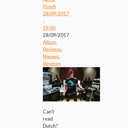
Posch
28/09/2017
-
19:00
28/09/2017
Album
Reviews
,
Nieuws
,
Reviews
Can’t
read
Dutch?