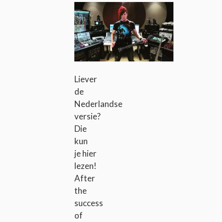
Liever
de
Nederlandse
versie?
Die
kun
je hier
lezen!
After
the
success
of