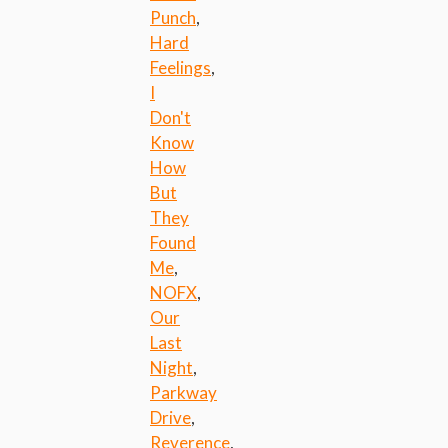
Punch
,
Hard
Feelings
,
I
Don't
Know
How
But
They
Found
Me
,
NOFX
,
Our
Last
Night
,
Parkway
Drive
,
Reverence
,