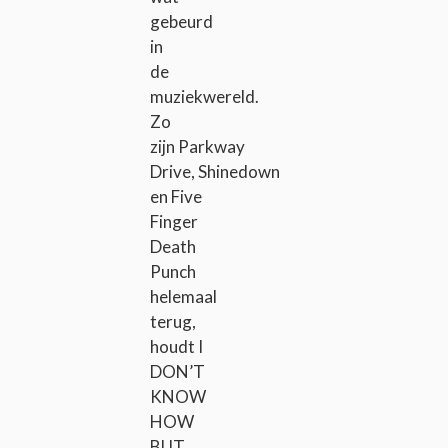
gebeurd
in
de
muziekwereld.
Zo
zijn Parkway
Drive, Shinedown
en Five
Finger
Death
Punch
helemaal
terug,
houdt I
DON’T
KNOW
HOW
BUT