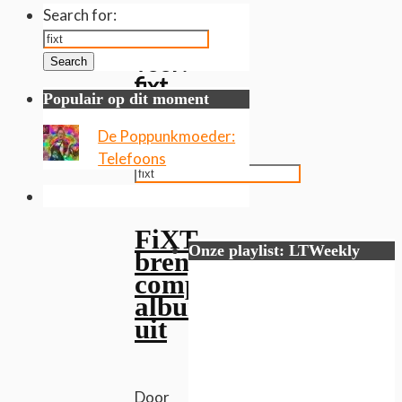
Gevonden
Search for:
resultaten
voor:
Search
fixt
Populair op dit moment
Search
De Poppunkmoeder:
for:
Telefoons
Search
FiXT
Onze playlist: LTWeekly
brengt
compilatie
album
uit
Door