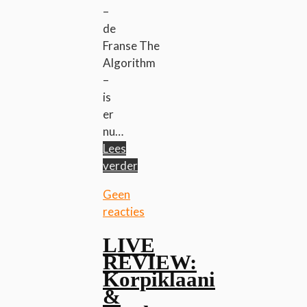
–
de
Franse The
Algorithm
–
is
er
nu…
Lees
verder
Geen
reacties
LIVE
REVIEW:
Korpiklaani
&