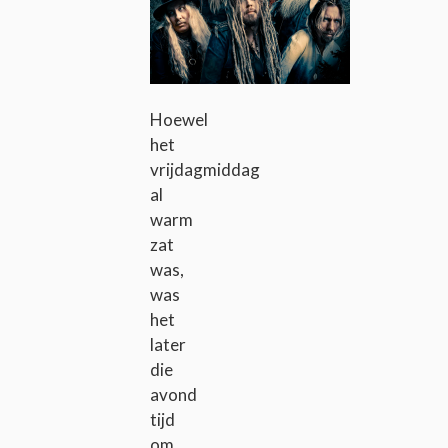
Hoewel
het
vrijdagmiddag
al
warm
zat
was,
was
het
later
die
avond
tijd
om