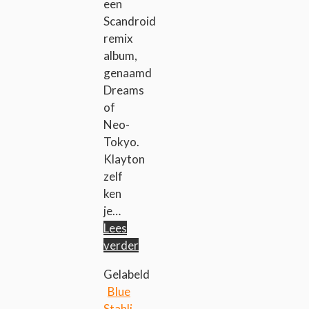
een
Scandroid
remix
album,
genaamd
Dreams
of
Neo-
Tokyo.
Klayton
zelf
ken
je…
Lees
verder
Gelabeld
Blue
Stahli
,