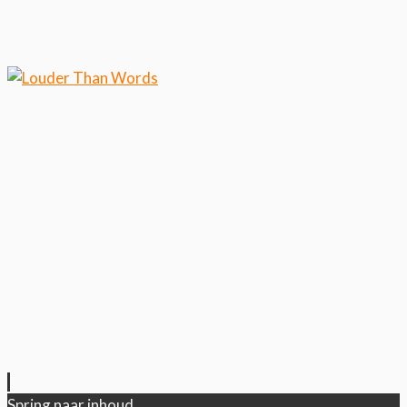
Klik hier als je meer wilt
weten over ons cookiegebruik.
Cool, koekjes!
Spring naar inhoud