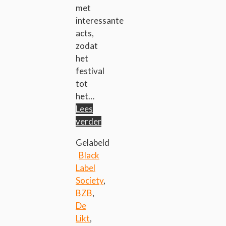
met
interessante
acts,
zodat
het
festival
tot
het…
Lees
verder
Gelabeld
Black
Label
Society
,
BZB
,
De
Likt
,