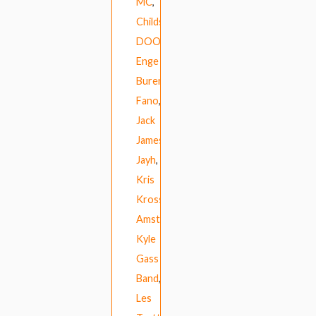
MC
,
Childsplay
,
DOOL
,
Enge
Buren
,
Fano
,
Jack
Jameson
,
Jayh
,
Kris
Kross
Amsterdam
,
Kyle
Gass
Band
,
Les