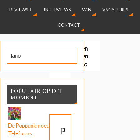
REVIEWS
INTERVIEWS
WIN
VACATURES
CONTACT
Gevonden
resultaten
voor:
fano
POPULAIR OP DIT
MOMENT
De Poppunkmoeder:
P
Telefoons