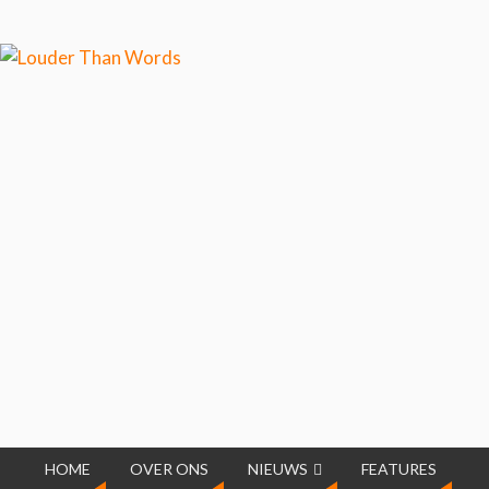
Klik hier als je meer wilt
weten over ons cookiegebruik.
Cool, koekjes!
HOME
OVER ONS
NIEUWS
FEATURES