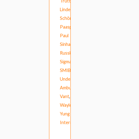
Truttes
,
Linde
Schöne
,
Paaspop
,
Paul
Sinha
,
Russkaja
,
Sigma
,
SMIB
,
Undeclinable
Ambuscade
,
Vant
,
Waylon
,
Yung
Internet