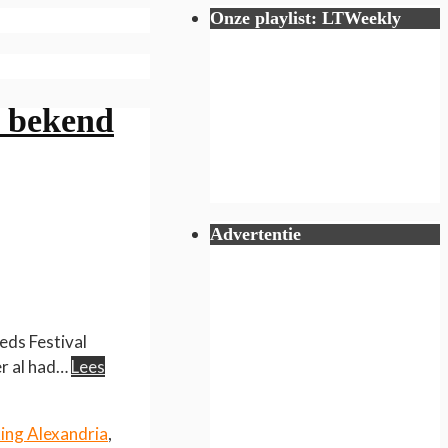
Onze playlist: LTWeekly
l bekend
Advertentie
eds Festival
er al had…
Lees
ing Alexandria
,