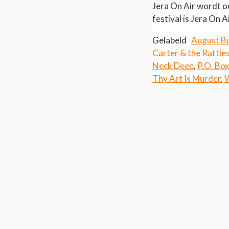
Jera On Air wordt o
festival is Jera On A
Gelabeld
August B
Carter & the Rattle
Neck Deep
,
P.O. Bo
Thy Art Is Murder
,
W