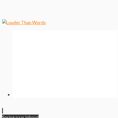
wilt weten over ons cookiegebruik.
Cool, koekjes!
Spring naar inhoud