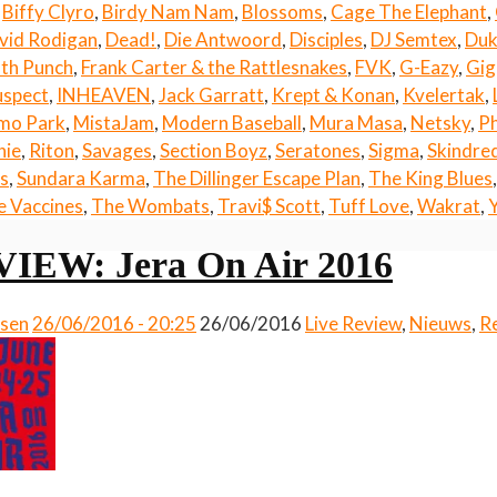
,
Biffy Clyro
,
Birdy Nam Nam
,
Blossoms
,
Cage The Elephant
,
vid Rodigan
,
Dead!
,
Die Antwoord
,
Disciples
,
DJ Semtex
,
Duk
ath Punch
,
Frank Carter & the Rattlesnakes
,
FVK
,
G-Eazy
,
Gig
uspect
,
INHEAVEN
,
Jack Garratt
,
Krept & Konan
,
Kvelertak
,
mo Park
,
MistaJam
,
Modern Baseball
,
Mura Masa
,
Netsky
,
Ph
hie
,
Riton
,
Savages
,
Section Boyz
,
Seratones
,
Sigma
,
Skindre
s
,
Sundara Karma
,
The Dillinger Escape Plan
,
The King Blues
e Vaccines
,
The Wombats
,
Travi$ Scott
,
Tuff Love
,
Wakrat
,
IEW: Jera On Air 2016
ssen
26/06/2016 - 20:25
26/06/2016
Live Review
,
Nieuws
,
R