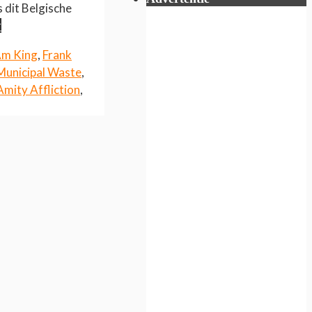
 dit Belgische
r
 Am King
,
Frank
Municipal Waste
,
mity Affliction
,