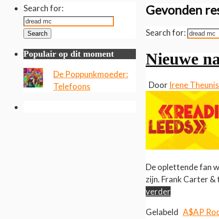
Gevonden res
Search for:
Search for:
Search
Populair op dit moment
Nieuwe na
De Poppunkmoeder:
Door
Irene Theuni
Telefoons
De oplettende fan w
zijn. Frank Carter &
verder
Gelabeld
A$AP Ro