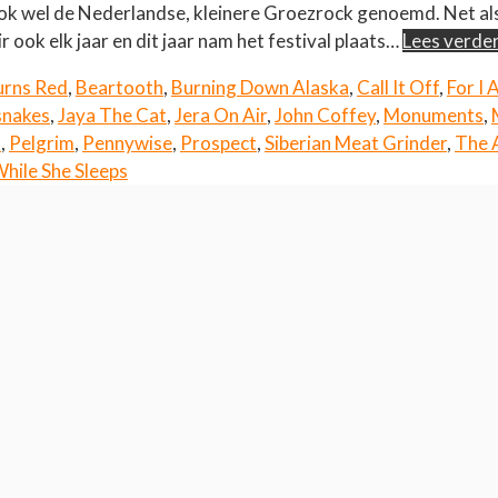
ok wel de Nederlandse, kleinere Groezrock genoemd. Net als
ir ook elk jaar en dit jaar nam het festival plaats…
Lees verde
urns Red
,
Beartooth
,
Burning Down Alaska
,
Call It Off
,
For I
snakes
,
Jaya The Cat
,
Jera On Air
,
John Coffey
,
Monuments
,
x
,
Pelgrim
,
Pennywise
,
Prospect
,
Siberian Meat Grinder
,
The A
hile She Sleeps