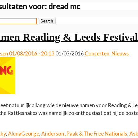
ultaten voor:
dread mc
Search
men Reading & Leeds Festiva
ssen
01/03/2016 - 20:13
01/03/2016
Concerten
,
Nieuws
eet natuurlijk allang wie de nieuwe namen voor Reading & Le
 the Rattlesnakes was namelijk zo enthousiast dat hij de post
cky
,
AlunaGeorge
,
Anderson .Paak & The Free Nationals
,
Ask