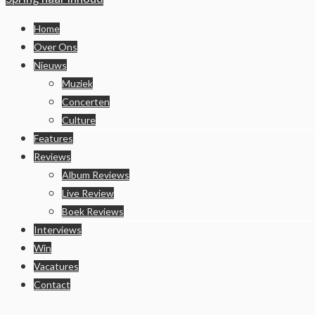
Home
Over Ons
Nieuws
Muziek
Concerten
Culture
Features
Reviews
Album Reviews
Live Review
Boek Reviews
Interviews
Win
Vacatures
Contact