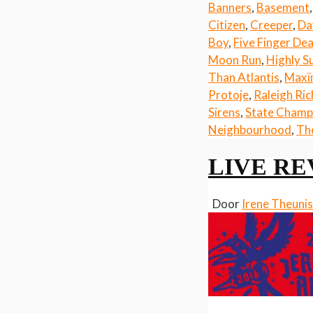
Banners
,
Basement
Citizen
,
Creeper
,
Da
Boy
,
Five Finger De
Moon Run
,
Highly S
Than Atlantis
,
Maxï
Protoje
,
Raleigh Ric
Sirens
,
State Champ
Neighbourhood
,
Th
LIVE REV
Door
Irene Theuni