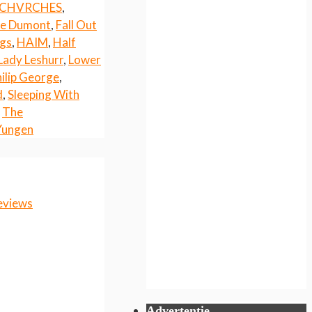
CHVRCHES
,
e Dumont
,
Fall Out
gs
,
HAIM
,
Half
Lady Leshurr
,
Lower
ilip George
,
d
,
Sleeping With
,
The
Yungen
eviews
Advertentie