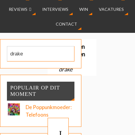
REVIEWS
INTERVIEWS
WIN
VACATURES
CONTACT
Gevonden
resultaten
voor:
drake
POPULAIR OP DIT
MOMENT
De Poppunkmoeder:
Telefoons
J