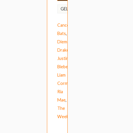
Alessia
GELABELD
Cara
,
Cancer
Bats
,
Diemonds
,
Drake
,
Justin
Bieber
,
Liam
Cormier
,
Ria
Mae
,
The
Weeknd