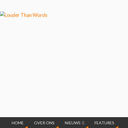
Klik hier als je meer wilt weten over ons
cookiegebruik.
Cool, koekjes!
HOME
OVER ONS
NIEUWS
FEATURES