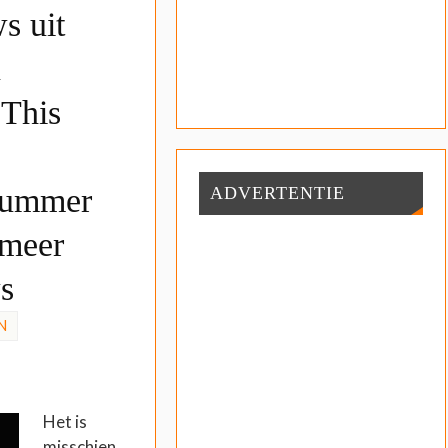
s uit
n
 This
Summer
ADVERTENTIE
 meer
s
N
Het is
misschien