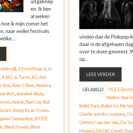
uitgeknep
en. Ik ben
al weken
 hoe ik mijn zomer het
en, naar welke festivals
vinden dan de Pinkpop l
 welke…
daar is de afgelopen dag
over te doen geweest. W
op…
cideboy$
,
23 Unofficial
,
A
,
A-
LEES VERDER
,
A.M.C & Turno
,
A2
,
Adz
r Run
,
Âme II Âme
,
Amenra
,
013
,
5 Secon
GELABELD
ew W.K.
,
Annabel Allum
,
Walker
,
Bad S
erson
,
Avatar
,
Bad Cop Bad
Bizkit Park
,
Bullet for My Va
Bazart
,
Being As an Ocean
,
Charlie and the Lesbians
,
Cha
jamin Clementine
,
BICEP
,
Christof van der Ven
,
Da Tw
ds
,
Black Foxxes
,
Black
Howard
,
De Likt
,
Dead!
,
Dea