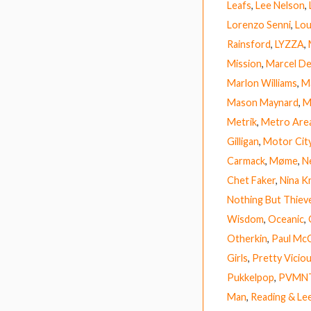
Leafs
,
Lee Nelson
,
Lorenzo Senni
,
Lou
Rainsford
,
LYZZA
,
Mission
,
Marcel D
Marlon Williams
,
M
Mason Maynard
,
M
Metrik
,
Metro Are
Gilligan
,
Motor Cit
Carmack
,
Møme
,
Ne
Chet Faker
,
Nina K
Nothing But Thiev
Wisdom
,
Oceanic
,
Otherkin
,
Paul Mc
Girls
,
Pretty Vicio
Pukkelpop
,
PVMN
Man
,
Reading & Lee