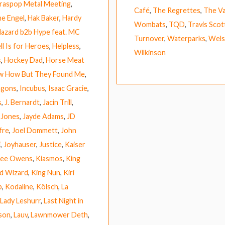
raspop Metal Meeting
,
Café
,
The Regrettes
,
The Va
e Engel
,
Hak Baker
,
Hardy
Wombats
,
TQD
,
Travis Scot
azard b2b Hype feat. MC
Turnover
,
Waterparks
,
Wels
ll Is for Heroes
,
Helpless
,
Wilkinson
s
,
Hockey Dad
,
Horse Meat
ow How But They Found Me
,
agons
,
Incubus
,
Isaac Gracie
,
s
,
J. Bernardt
,
Jacin Trill
,
 Jones
,
Jayde Adams
,
JD
fre
,
Joel Dommett
,
John
i
,
Joyhauser
,
Justice
,
Kaiser
 Lee Owens
,
Kiasmos
,
King
rd Wizard
,
King Nun
,
Kiri
b
,
Kodaline
,
Kölsch
,
La
Lady Leshurr
,
Last Night in
ison
,
Lauv
,
Lawnmower Deth
,