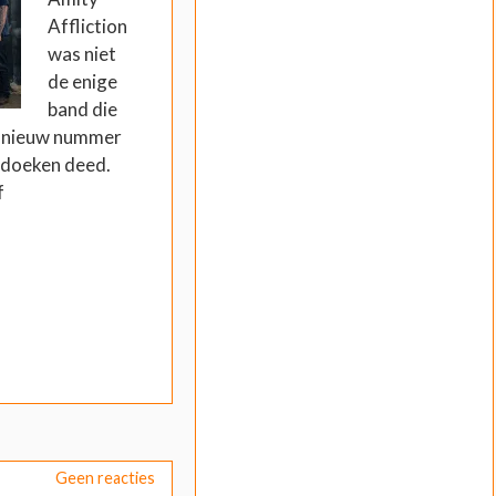
Affliction
was niet
de enige
band die
n nieuw nummer
e doeken deed.
f
Geen reacties