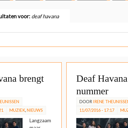
ultaten voor:
deaf havana
vana brengt
Deaf Havana 
nummer
HEUNISSEN
DOOR
IRENE THEUNISSE
21
MUZIEK
,
NIEUWS
11/07/2016 - 17:17
MU
Langzaam
maar