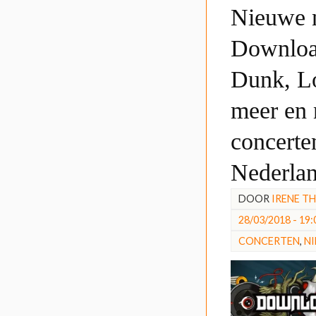
Nieuwe 
Downloa
Dunk, L
meer en
concerte
Nederla
DOOR
IRENE T
28/03/2018 - 19:
CONCERTEN
,
N