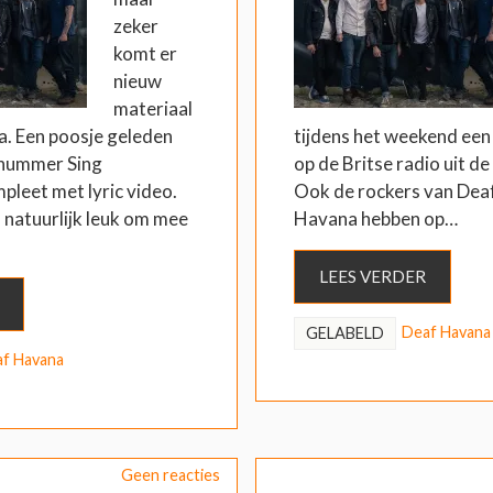
zeker
komt er
nieuw
materiaal
. Een poosje geleden
tijdens het weekend ee
 nummer Sing
op de Britse radio uit d
pleet met lyric video.
Ook de rockers van Dea
is natuurlijk leuk om mee
Havana hebben op…
LEES VERDER
Deaf Havana
GELABELD
f Havana
Geen reacties