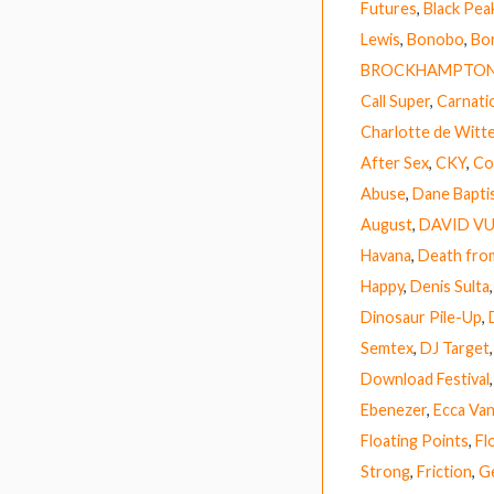
Futures
,
Black Pea
Lewis
,
Bonobo
,
Bor
BROCKHAMPTO
Call Super
,
Carnati
Charlotte de Witt
After Sex
,
CKY
,
Co
Abuse
,
Dane Bapti
August
,
DAVID V
Havana
,
Death fro
Happy
,
Denis Sulta
Dinosaur Pile-Up
,
Semtex
,
DJ Target
Download Festival
Ebenezer
,
Ecca Van
Floating Points
,
Fl
Strong
,
Friction
,
G