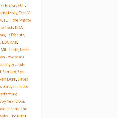
,
Eli Brown
,
EUT
,
ging Molly
,
Fred V
MLTD
,
I the Mighty
,
te Nash
,
KDA
,
nan
,
La Dispute
,
z
,
LOCKAR
,
,
Milk Teeth
,
Mitch
en - five years
eading & Leeds
M
,
Scarlxrd
,
Sea
Slam Dunk
,
Slaves
's
,
Stray from the
arfactory
,
Boy Next Door
,
rious Sons
,
The
ooks
,
The Night