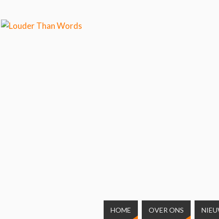
weten over ons cookiegebruik.
Cool, koekjes!
HOME
OVER ONS
NIE