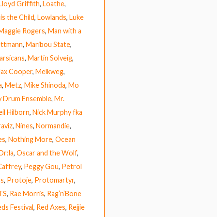
Lloyd Griffith
,
Loathe
,
is the Child
,
Lowlands
,
Luke
Maggie Rogers
,
Man with a
ettmann
,
Maribou State
,
arsicans
,
Martin Solveig
,
ax Cooper
,
Melkweg
,
a
,
Metz
,
Mike Shinoda
,
Mo
y Drum Ensemble
,
Mr.
il Hilborn
,
Nick Murphy fka
raviz
,
Nines
,
Normandie
,
es
,
Nothing More
,
Ocean
Or:la
,
Oscar and the Wolf
,
Caffrey
,
Peggy Gou
,
Petrol
us
,
Protoje
,
Protomartyr
,
TS
,
Rae Morris
,
Rag’n’Bone
ds Festival
,
Red Axes
,
Rejjie