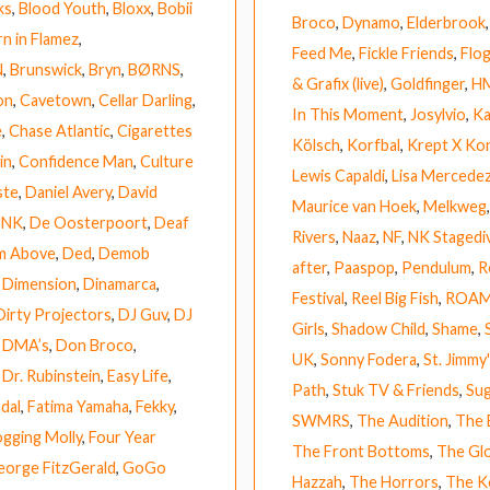
ks
,
Blood Youth
,
Bloxx
,
Bobii
Broco
,
Dynamo
,
Elderbrook
n in Flamez
,
Feed Me
,
Fickle Friends
,
Flog
N
,
Brunswick
,
Bryn
,
BØRNS
,
& Grafix (live)
,
Goldfinger
,
H
on
,
Cavetown
,
Cellar Darling
,
In This Moment
,
Josylvio
,
Ka
e
,
Chase Atlantic
,
Cigarettes
Kölsch
,
Korfbal
,
Krept X Ko
in
,
Confidence Man
,
Culture
Lewis Capaldi
,
Lisa Mercede
ste
,
Daniel Avery
,
David
Maurice van Hoek
,
Melkweg
UNK
,
De Oosterpoort
,
Deaf
Rivers
,
Naaz
,
NF
,
NK Stagediv
m Above
,
Ded
,
Demob
after
,
Paaspop
,
Pendulum
,
R
,
Dimension
,
Dinamarca
,
Festival
,
Reel Big Fish
,
ROA
Dirty Projectors
,
DJ Guv
,
DJ
Girls
,
Shadow Child
,
Shame
,
,
DMA’s
,
Don Broco
,
UK
,
Sonny Fodera
,
St. Jimmy
,
Dr. Rubinstein
,
Easy Life
,
Path
,
Stuk TV & Friends
,
Sug
dal
,
Fatima Yamaha
,
Fekky
,
SWMRS
,
The Audition
,
The 
ogging Molly
,
Four Year
The Front Bottoms
,
The Glo
eorge FitzGerald
,
GoGo
Hazzah
,
The Horrors
,
The K