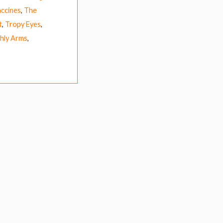
ccines
,
The
t
,
Tropy Eyes
,
hly Arms
,