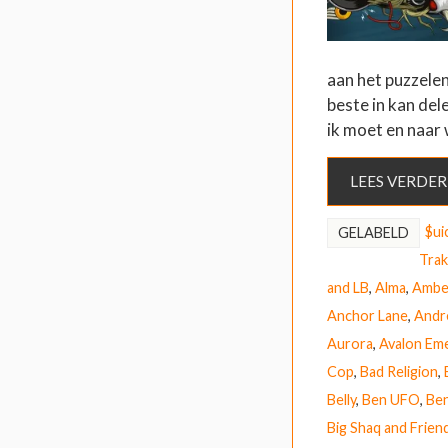
aan het puzzelen
beste in kan del
ik moet en naar
LEES VERDER
$ui
GELABELD
Trak
and LB
,
Alma
,
Ambe
Anchor Lane
,
Andr
Aurora
,
Avalon Em
Cop
,
Bad Religion
,
Belly
,
Ben UFO
,
Ben
Big Shaq and Frien