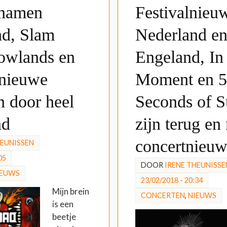
namen
Festivalnieuw
d, Slam
Nederland e
owlands en
Engeland, In
 nieuwe
Moment en 5
n door heel
Seconds of 
nd
zijn terug en
concertnieuw
HEUNISSEN
05
DOOR
IRENE THEUNISSE
IEUWS
23/02/2018 - 20:34
Mijn brein
CONCERTEN
,
NIEUWS
is een
beetje