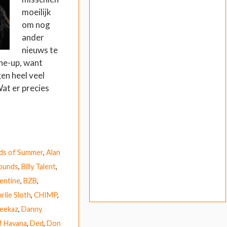
moeilijk
om nog
ander
nieuws te
ine-up, want
en heel veel
at er precies
ds of Summer
,
Alan
ounds
,
Billy Talent
,
lentine
,
BZB
,
rlie Sloth
,
CHIMP
,
eekaz
,
Danny
f Havana
,
Ded
,
Don