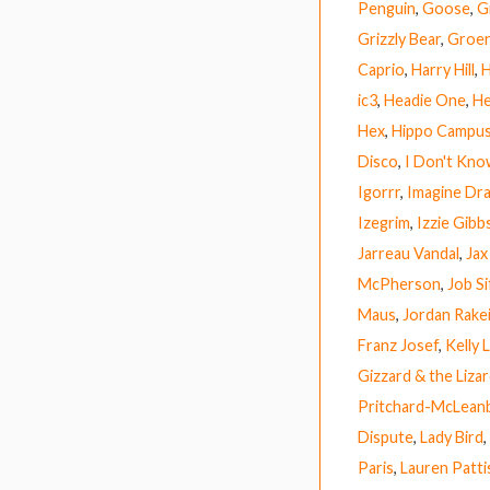
Penguin
,
Goose
,
G
Grizzly Bear
,
Groen
Caprio
,
Harry Hill
,
H
ic3
,
Headie One
,
He
Hex
,
Hippo Campu
Disco
,
I Don't Kn
Igorrr
,
Imagine Dr
Izegrim
,
Izzie Gibb
Jarreau Vandal
,
Jax
McPherson
,
Job Si
Maus
,
Jordan Rake
Franz Josef
,
Kelly
Gizzard & the Liza
Pritchard-McLean
Dispute
,
Lady Bird
,
Paris
,
Lauren Patt