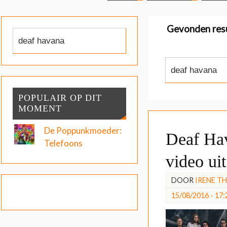
Gevonden res
POPULAIR OP DIT
MOMENT
De Poppunkmoeder:
Deaf Ha
Telefoons
video uit
DOOR
IRENE T
15/08/2016 - 17: