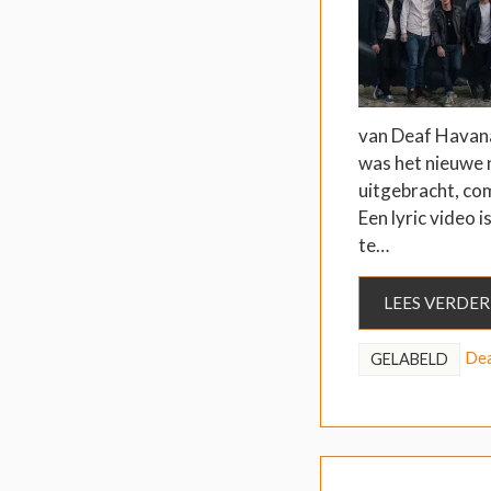
van Deaf Havana
was het nieuwe
uitgebracht, com
Een lyric video 
te…
LEES VERDER
Dea
GELABELD