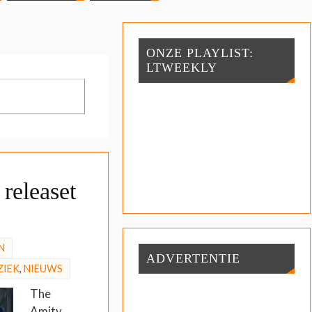
ONZE PLAYLIST:
LTWEEKLY
releaset
N
ADVERTENTIE
ZIEK
,
NIEUWS
The
Amity