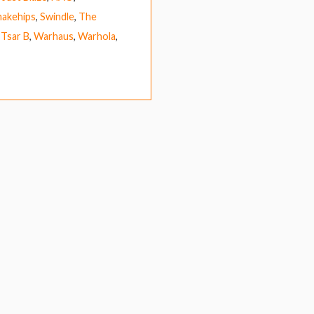
nakehips
,
Swindle
,
The
,
Tsar B
,
Warhaus
,
Warhola
,