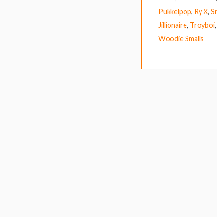
Pukkelpop
,
Ry X
,
S
Jillionaire
,
Troyboi
Woodie Smalls