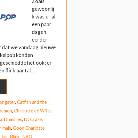
Zoals
gewoonlij
k was er al
een paar
dagen
eerder
 dat we vandaag nieuwe
kelpop konden
geschiedde het ook: er
en flink aantal…
ongster
,
Catfish and the
tlemen
,
Charlotte de Witte
,
sc Dummies
,
DJ Craze
,
nimals
,
Good Charlotte
,
,
Just Blaze
,
NAO
,