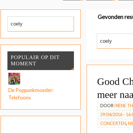
Gevonden res
POPULAIR OP DIT
MOMENT
Good Cha
De Poppunkmoeder:
meer na
Telefoons
DOOR
IRENE T
29/04/2016 - 16:
CONCERTEN
,
N