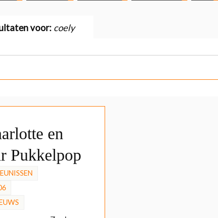
ultaten voor:
coely
rlotte en
ar Pukkelpop
HEUNISSEN
06
IEUWS