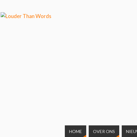
weten over ons cookiegebruik.
Cool, koekjes!
HOME
OVER ONS
NIE