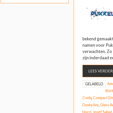
bekend gemaakt
namen voor Puk
verwachten. Zo 
zijn inderdaad e
LEES VERDER
Am
GELABELD
Bot
Coely
,
Compact Di
Dusky live
,
Glass A
Hucci
,
Josef Salvat