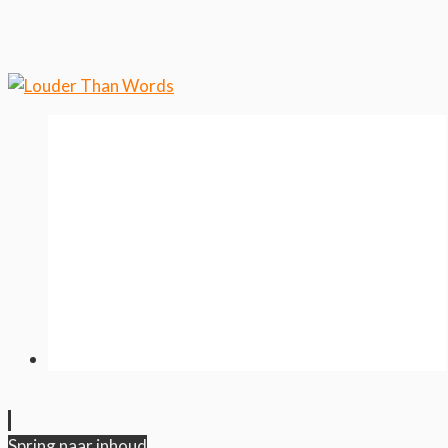
wilt weten over ons cookiegebruik.
Cool, koekjes!
Spring naar inhoud