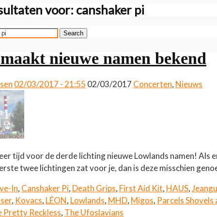
ultaten voor:
canshaker pi
Search
 maakt nieuwe namen bekend
ssen
02/03/2017 - 21:55
02/03/2017
Concerten
,
Nieuws
eer tijd voor de derde lichting nieuwe Lowlands namen! Als e
eerste twee lichtingen zat voor je, dan is deze misschien gen
ve-In
,
Canshaker Pi
,
Death Grips
,
First Aid Kit
,
HAUS
,
Jeang
aser
,
Kovacs
,
LÉON
,
Lowlands
,
MHD
,
Migos
,
Parcels Shovels
 Pretty Reckless
,
The Ufoslavians