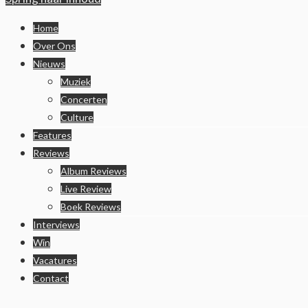
Home
Over Ons
Nieuws
Muziek
Concerten
Culture
Features
Reviews
Album Reviews
Live Review
Boek Reviews
Interviews
Win
Vacatures
Contact