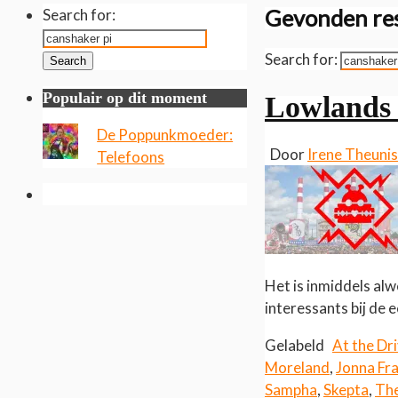
Gevonden res
Search for:
Search for:
Search
Populair op dit moment
Lowlands
De Poppunkmoeder:
Door
Irene Theuni
Telefoons
Het is inmiddels alw
interessants bij de 
Gelabeld
At the Dri
Moreland
,
Jonna Fr
Sampha
,
Skepta
,
The