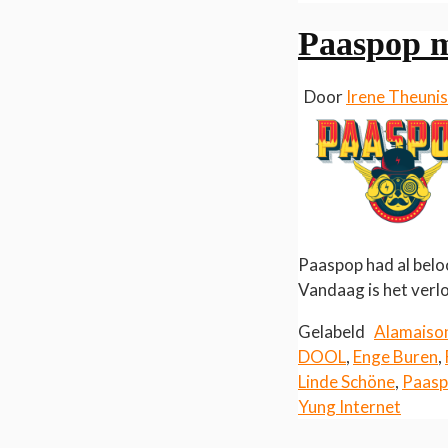
Paaspop 
Door
Irene Theuni
Paaspop had al beloo
Vandaag is het verl
Gelabeld
Alamaiso
DOOL
,
Enge Buren
,
Linde Schöne
,
Paas
Yung Internet