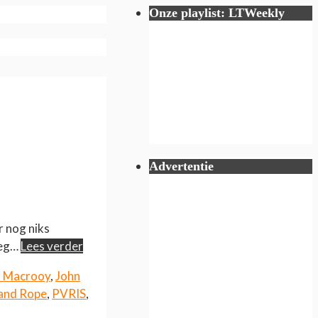
Onze playlist: LTWeekly
Advertentie
r nog niks
oeg…
Lees verder
u Macrooy
,
John
 and Rope
,
PVRIS
,