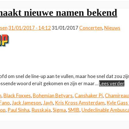
maakt nieuwe namen bekend
ssen
31/01/2017 - 14:12
31/01/2017
Concerten
,
Nieuws
fd om snel de line-up aan te vullen, maar hoe snel dat zou zi
ossende woord eruit gekomen en zijn er maar…
Lees verder
n
,
Black Foxxes
,
Bohemian Betyars
,
Canshaker Pi
,
Chamireau
Fano
,
Jack Jameson
,
Jayh
,
Kris Kross Amsterdam
,
Kyle Gass
pop
,
Paul Sinha
,
Russkaja
,
Sigma
,
SMIB
,
Undeclinable Ambusc