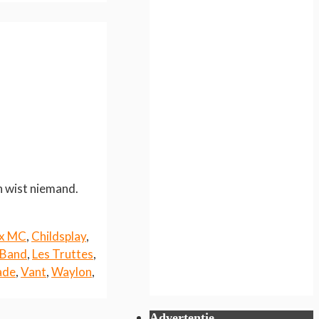
jn wist niemand.
x MC
,
Childsplay
,
 Band
,
Les Truttes
,
ade
,
Vant
,
Waylon
,
Advertentie