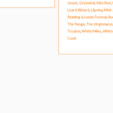
Gnash
,
Greywind
,
Kiko Bun
,
Lizard Wizard
,
Låpsley
,
Mick 
Reading & Leeds Festival
,
Ru
The Range
,
The Virginmarys
Troyboi
,
White Miles
,
Whitn
Cook