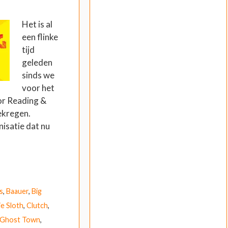
Het is al
een flinke
tijd
geleden
sinds we
voor het
or Reading &
ekregen.
isatie dat nu
s
,
Baauer
,
Big
ie Sloth
,
Clutch
,
Ghost Town
,