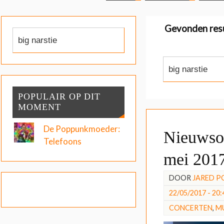
Gevonden res
POPULAIR OP DIT
MOMENT
De Poppunkmoeder:
Nieuwsov
Telefoons
mei 201
DOOR
JARED P
22/05/2017 - 20:
CONCERTEN
,
M