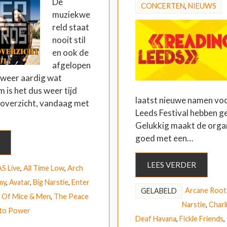
De
CONCERTEN
,
NIEUWS
muziekwe
reld staat
nooit stil
en ook de
afgelopen
r weer aardig wat
 is het dus weer tijd
laatst nieuwe namen vo
overzicht, vandaag met
Leeds Festival hebben g
Gelukkig maakt de organ
goed met een…
LEES VERDER
S Live
,
All Time Low
,
Arch
my
,
Avatar
,
Big Narstie
,
Enter
Arcane Root
GELABELD
,
Of Mice & Men
,
The Peace
Narstie
,
Charl
 to Power
Deaf Havana
,
Fickle Friends
,