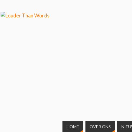
wilt weten over ons cookiegebruik.
Cool, koekjes!
HOME
OVER ONS
NIE