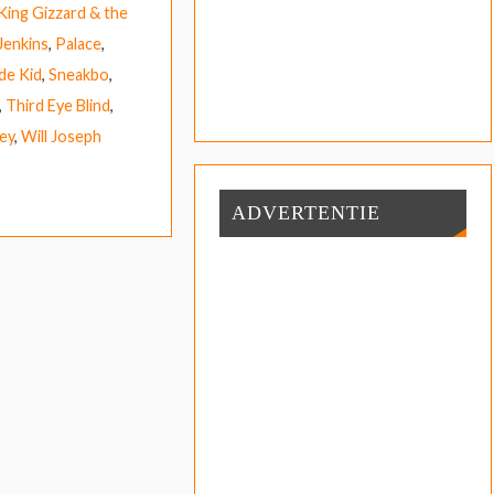
King Gizzard & the
Jenkins
,
Palace
,
de Kid
,
Sneakbo
,
,
Third Eye Blind
,
ey
,
Will Joseph
ADVERTENTIE