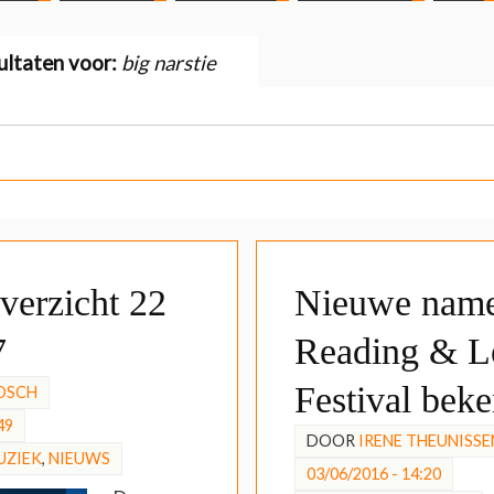
ultaten voor:
big narstie
erzicht 22
Nieuwe nam
7
Reading & L
Festival bek
OSCH
49
DOOR
IRENE THEUNISSE
UZIEK
,
NIEUWS
03/06/2016 - 14:20