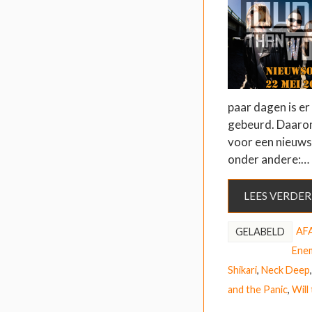
paar dagen is e
gebeurd. Daarom
voor een nieuws
onder andere:…
LEES VERDER
AFA
GELABELD
Ene
Shikari
,
Neck Deep
and the Panic
,
Will