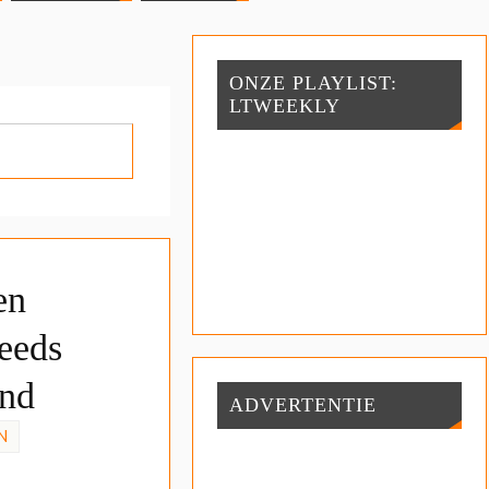
ONZE PLAYLIST:
LTWEEKLY
en
eeds
end
ADVERTENTIE
N