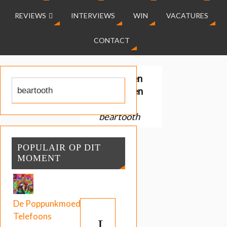
REVIEWS
INTERVIEWS
WIN
VACATURES
CONTACT
Gevonden
resultaten
voor:
beartooth
POPULAIR OP DIT
MOMENT
De Poppunkmoeder:
Telefoons
L