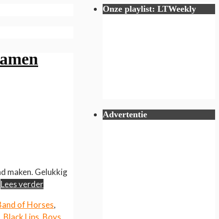
Onze playlist: LTWeekly
 namen
Advertentie
end maken. Gelukkig
…
Lees verder
Band of Horses
,
,
Black Lips
,
Boys