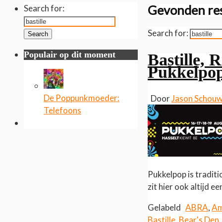
Gevonden res
Search for:
Search for:
Search
Populair op dit moment
Bastille, 
Pukkelpo
De Poppunkmoeder:
Door
Jason Schou
Telefoons
Pukkelpop is traditi
zit hier ook altijd 
Gelabeld
ABRA
,
Am
Bastille
,
Bear's Den