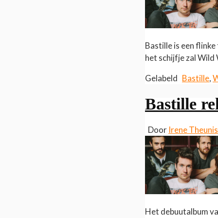
Bastille is een flink
het schijfje zal Wi
Gelabeld
Bastille
,
W
Bastille r
Door
Irene Theuni
Het debuutalbum van 