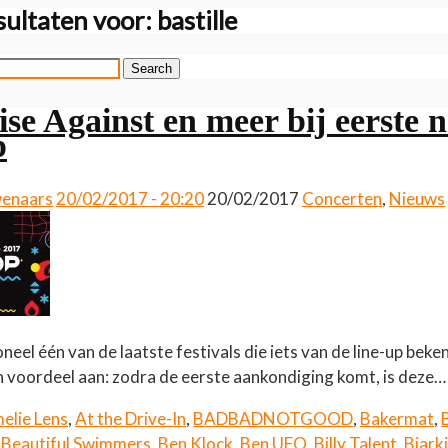
ultaten voor:
bastille
Search
Rise Against en meer bij eerste
p
wenaars
20/02/2017 - 20:20
20/02/2017
Concerten
,
Nieuws
oneel één van de laatste festivals die iets van de line-up bek
een voordeel aan: zodra de eerste aankondiging komt, is deze
elie Lens
,
At the Drive-In
,
BADBADNOTGOOD
,
Bakermat
,
,
Beautiful Swimmers
,
Ben Klock
,
Ben UFO
,
Billy Talent
,
Bjarki