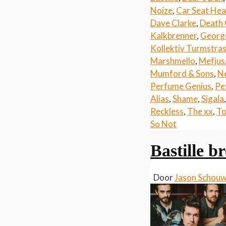
Noize
,
Car Seat Hea
Dave Clarke
,
Death 
Kalkbrenner
,
Georg
Kollektiv Turmstra
Marshmello
,
Mefjus
Mumford & Sons
,
N
Perfume Genius
,
Pet
Alias
,
Shame
,
Sigala
Reckless
,
The xx
,
To
So Not
Bastille b
Door
Jason Schou