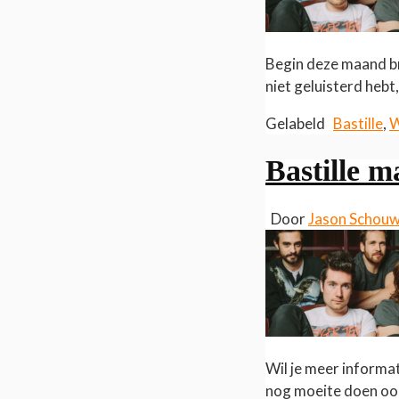
Begin deze maand br
niet geluisterd hebt
Gelabeld
Bastille
,
W
Bastille m
Door
Jason Schou
Wil je meer informa
nog moeite doen ook