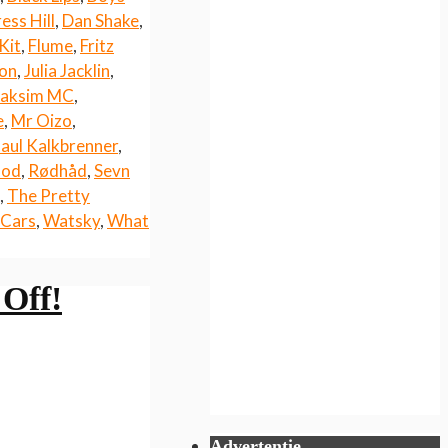
ess Hill
,
Dan Shake
,
 Kit
,
Flume
,
Fritz
son
,
Julia Jacklin
,
aksim MC
,
e
,
Mr Oizo
,
aul Kalkbrenner
,
ood
,
Rødhåd
,
Sevn
,
The Pretty
 Cars
,
Watsky
,
What
 Off!
Advertentie