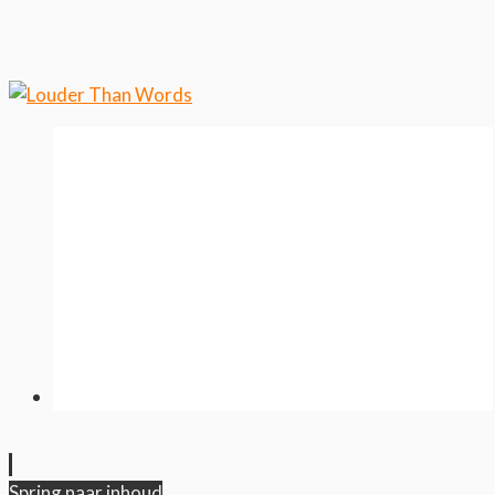
wilt weten over ons cookiegebruik.
Cool, koekjes!
Spring naar inhoud