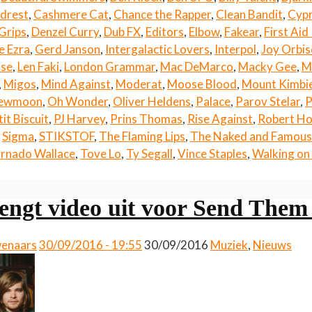
drest
,
Cashmere Cat
,
Chance the Rapper
,
Clean Bandit
,
Cypr
Grips
,
Denzel Curry
,
Dub FX
,
Editors
,
Elbow
,
Fakear
,
First Aid
e Ezra
,
Gerd Janson
,
Intergalactic Lovers
,
Interpol
,
Joy Orbi
sse
,
Len Faki
,
London Grammar
,
Mac DeMarco
,
Macky Gee
,
M
,
Migos
,
Mind Against
,
Moderat
,
Moose Blood
,
Mount Kimbi
ewmoon
,
Oh Wonder
,
Oliver Heldens
,
Palace
,
Parov Stelar
,
P
it Biscuit
,
PJ Harvey
,
Prins Thomas
,
Rise Against
,
Robert H
,
Sigma
,
STIKSTOF
,
The Flaming Lips
,
The Naked and Famous
rnado Wallace
,
Tove Lo
,
Ty Segall
,
Vince Staples
,
Walking on
rengt video uit voor Send Them
wenaars
30/09/2016 - 19:55
30/09/2016
Muziek
,
Nieuws