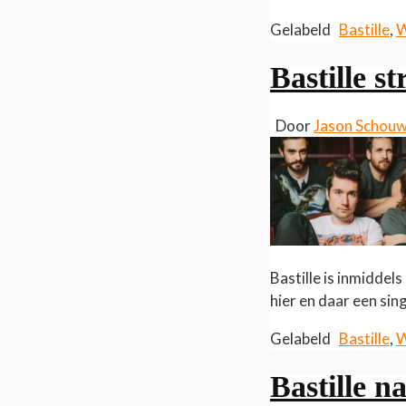
Gelabeld
Bastille
,
W
Bastille 
Door
Jason Schou
Bastille is inmiddels
hier en daar een sin
Gelabeld
Bastille
,
W
Bastille n