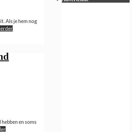
t. Als je hem nog
verder
end
ld hebben en soms
der