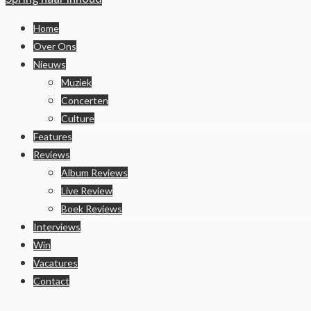
Home
Over Ons
Nieuws
Muziek
Concerten
Culture
Features
Reviews
Album Reviews
Live Review
Boek Reviews
Interviews
Win
Vacatures
Contact