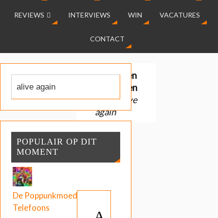
REVIEWS
INTERVIEWS
WIN
VACATURES
CONTACT
Gevonden
resultaten
voor:
alive
again
POPULAIR OP DIT
MOMENT
De Poppunkmoeder:
Telefoons
A