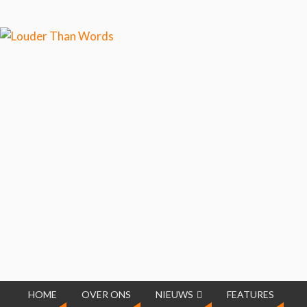
Klik hier als je meer wilt weten over ons
cookiegebruik.
Cool, koekjes!
HOME
OVER ONS
NIEUWS
FEATURES