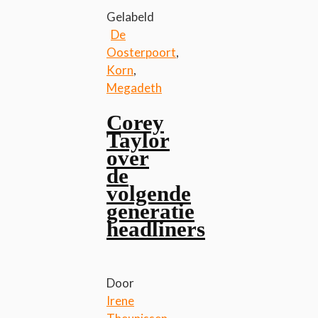
Gelabeld
De
Oosterpoort
,
Korn
,
Megadeth
Corey
Taylor
over
de
volgende
generatie
headliners
Door
Irene