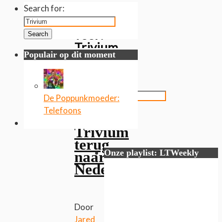
Gevonden
Search for:
resultaten
voor:
Search
Trivium
Populair op dit moment
Search
for:
De Poppunkmoeder:
Search
Telefoons
Trivium
terug
Onze playlist: LTWeekly
naar
Nederland
Door
Jared