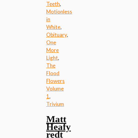
Teeth
,
Motionless
in
White
,
Obituary
,
One
More
Light
,
The
Flood
Flowers
Volume
1
,
Trivium
Matt
Heafy
redt