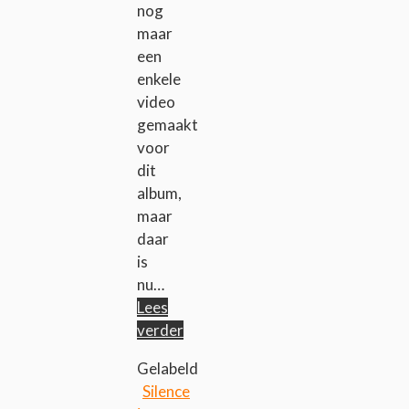
nog
maar
een
enkele
video
gemaakt
voor
dit
album,
maar
daar
is
nu…
Lees
verder
Gelabeld
Silence