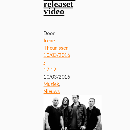
releaset
video
Door
Irene
Theunissen
10/03/2016
-
17:12
10/03/2016
Muziek
,
Nieuws