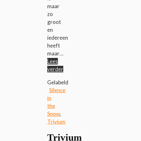
maar
zo
groot
en
iedereen
heeft
maar…
Lees
verder
Gelabeld
Silence
in
the
Snow
,
Trivium
Trivium