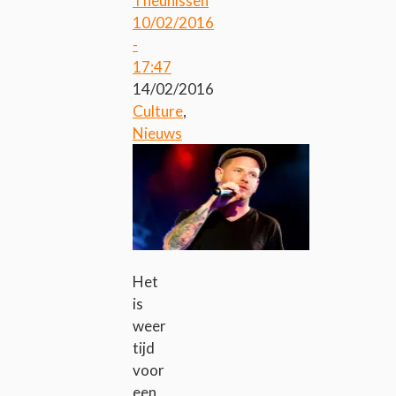
Theunissen
10/02/2016
-
17:47
14/02/2016
Culture
,
Nieuws
Het
is
weer
tijd
voor
een