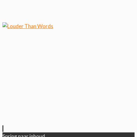
Klik hier als je meer wilt
weten over ons cookiegebruik.
Cool, koekjes!
Spring naar inhoud