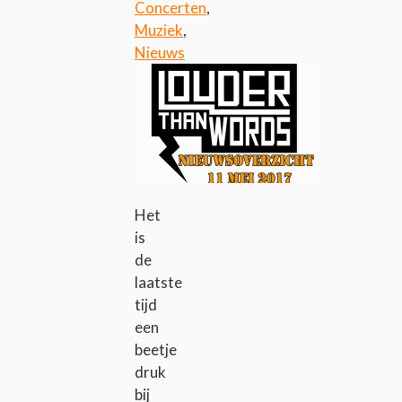
Concerten
,
Muziek
,
Nieuws
Het
is
de
laatste
tijd
een
beetje
druk
bij