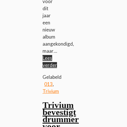
voor
dit
jaar
een
nieuw
album
aangekondigd,
maar…
Lees
verder
Gelabeld
013
,
Trivium
Trivium
bevestigt
drummer
voor