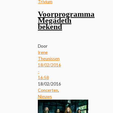
Trivium
Voorprogramma
Megadeth
bekend
Door
Irene
Theunissen
18/02/2016
-
16:58
18/02/2016
Concerten
,
Nieuws