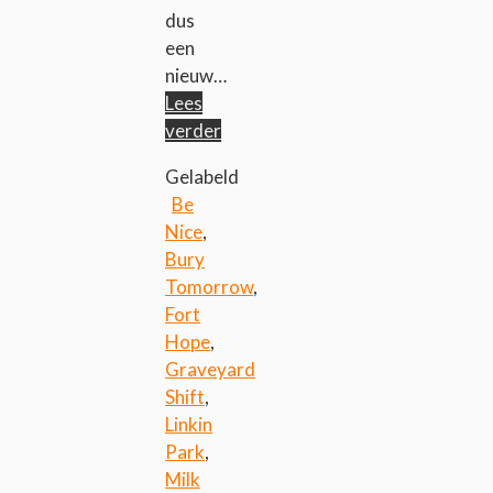
dus
een
nieuw…
Lees
verder
Gelabeld
Be
Nice
,
Bury
Tomorrow
,
Fort
Hope
,
Graveyard
Shift
,
Linkin
Park
,
Milk