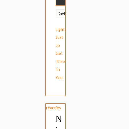
Hit
GELABELD
the
Lights
,
Just
to
Get
Through
to
You
Geen reacties
N