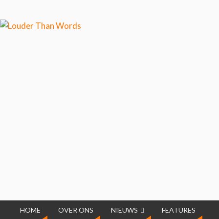
Klik hier als je meer wilt
weten over ons cookiegebruik.
Cool, koekjes!
HOME
OVER ONS
NIEUWS
FEATURES