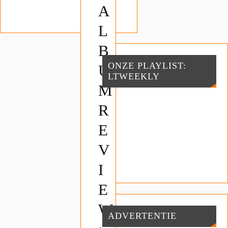
A
L
B
ONZE PLAYLIST:
U
LTWEEKLY
M
R
E
V
I
E
W
ADVERTENTIE