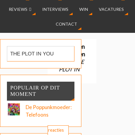
REVIEWS
INTERVIEWS
WIN
VACATURES
CONTACT
Gevonden
resultaten
voor:
THE
PLOT IN
YOU
POPULAIR OP DIT
MOMENT
De Poppunkmoeder:
Telefoons
Geen reacties