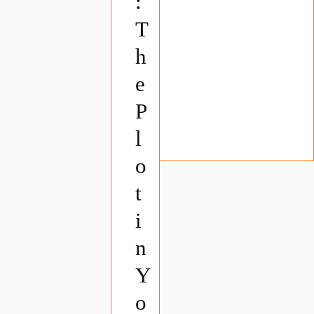
:
T
h
e
P
l
o
t
i
n
Y
o