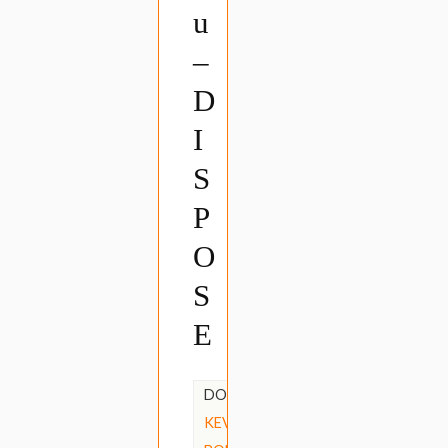
u
–
D
I
S
P
O
S
E
DOOR
KEVIN