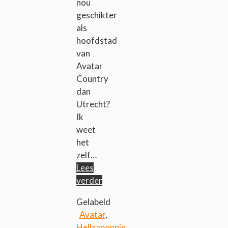
nou
geschikter
als
hoofdstad
van
Avatar
Country
dan
Utrecht?
Ik
weet
het
zelf…
Lees
verder
Gelabeld
Avatar
,
Hellzapoppin
,