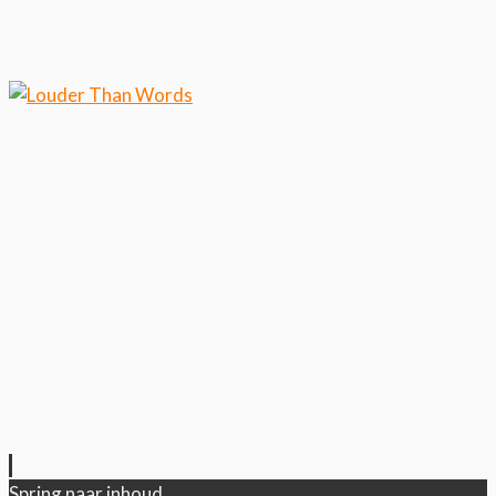
Klik hier als je meer wilt weten over ons
cookiegebruik.
Cool, koekjes!
Spring naar inhoud