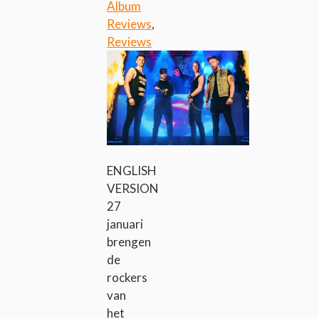
Album
Reviews
,
Reviews
ENGLISH
VERSION
27
januari
brengen
de
rockers
van
het