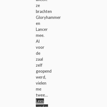
ze
brachten
Gloryhammer
en
Lancer
mee.
Al
voor
de
zaal
zelf
geopend
werd,
vielen
me
twee…
Lees
verder