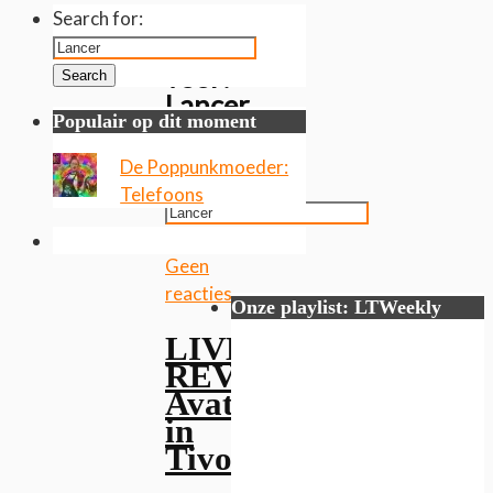
Gevonden
Search for:
resultaten
voor:
Search
Lancer
Populair op dit moment
Search
De Poppunkmoeder:
for:
Telefoons
Search
Geen
reacties
Onze playlist: LTWeekly
LIVE
REVIEW:
Avatar
in
TivoliVredenburg