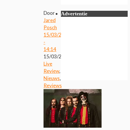
Door
Advertentie
Jared
Posch
15/03/2018
-
14:14
15/03/2018
Live
Review
,
Nieuws
,
Reviews