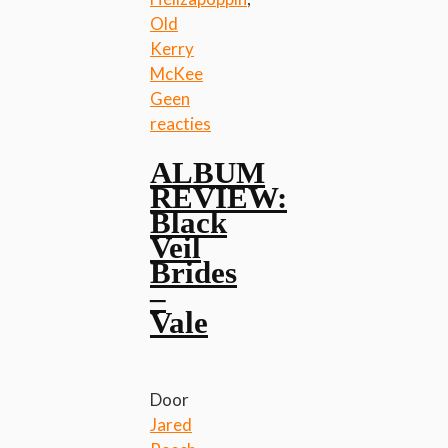
Old
Kerry
McKee
Geen
reacties
ALBUM
REVIEW:
Black
Veil
Brides
–
Vale
Door
Jared