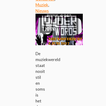
Muziek
,
Nieuws
De
muziekwereld
staat
nooit
stil
en
soms
is
het