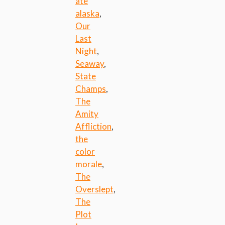
ate
alaska
,
Our
Last
Night
,
Seaway
,
State
Champs
,
The
Amity
Affliction
,
the
color
morale
,
The
Overslept
,
The
Plot