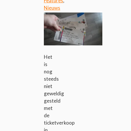
Features
,
Nieuws
Het
is
nog
steeds
niet
geweldig
gesteld
met
de
ticketverkoop
in