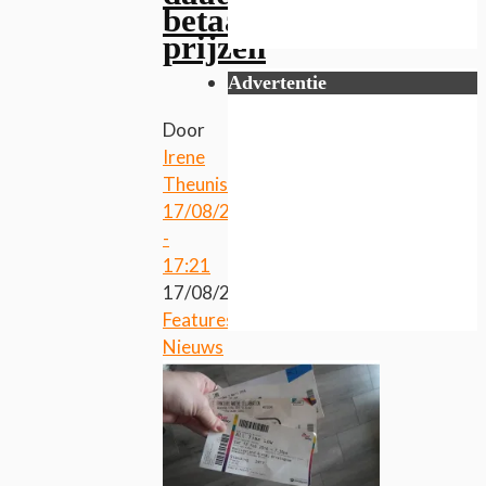
betaalbare
prijzen
Advertentie
Door
Irene
Theunissen
17/08/2018
-
17:21
17/08/2018
Features
,
Nieuws