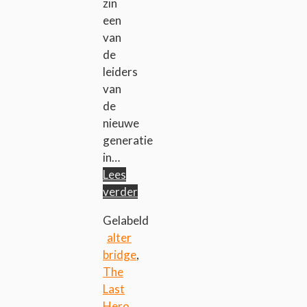
zin
een
van
de
leiders
van
de
nieuwe
generatie
in…
Lees
verder
Gelabeld
alter
bridge
,
The
Last
Hero