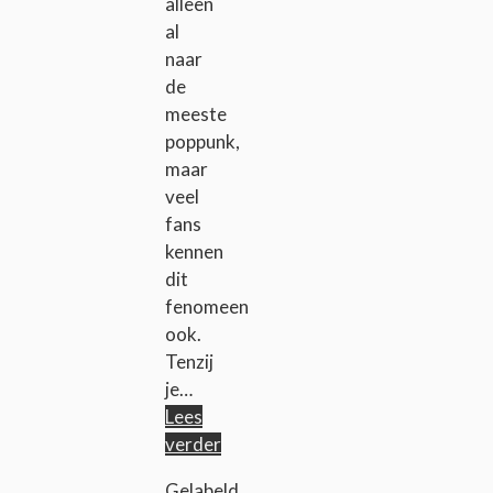
alleen
al
naar
de
meeste
poppunk,
maar
veel
fans
kennen
dit
fenomeen
ook.
Tenzij
je…
Lees
verder
Gelabeld