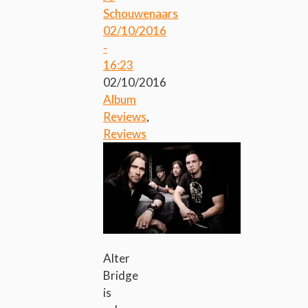
Schouwenaars
02/10/2016
-
16:23
02/10/2016
Album
Reviews
,
Reviews
Alter
Bridge
is