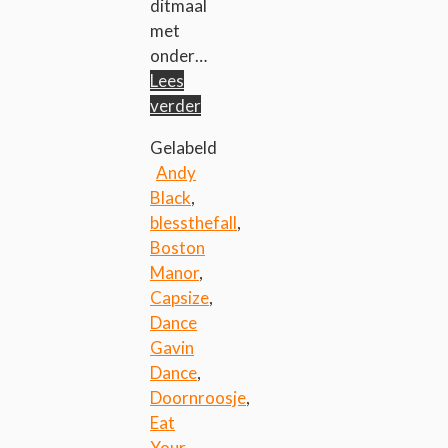
ditmaal
met
onder…
Lees
verder
Gelabeld
Andy
Black
,
blessthefall
,
Boston
Manor
,
Capsize
,
Dance
Gavin
Dance
,
Doornroosje
,
Eat
Your