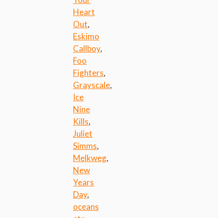
Heart
Out
,
Eskimo
Callboy
,
Foo
Fighters
,
Grayscale
,
Ice
Nine
Kills
,
Juliet
Simms
,
Melkweg
,
New
Years
Day
,
oceans