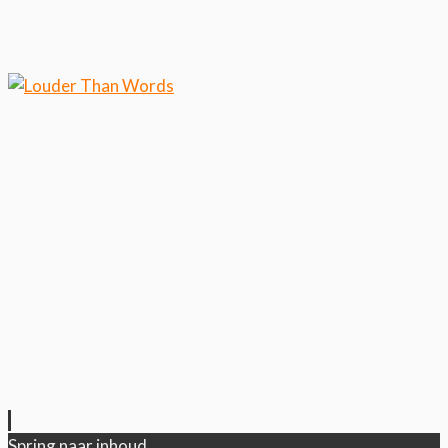
Klik hier als je meer wilt
weten over ons cookiegebruik.
Cool, koekjes!
Spring naar inhoud