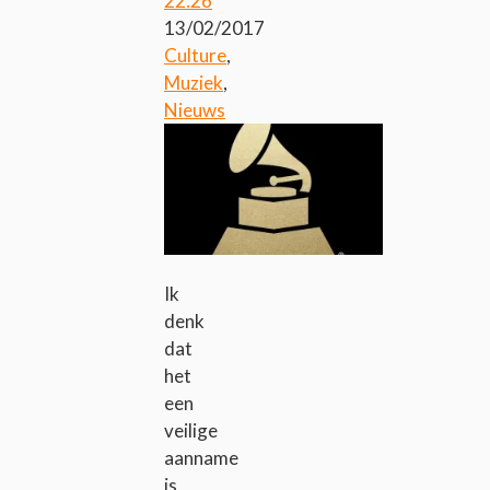
22:26
13/02/2017
Culture
,
Muziek
,
Nieuws
Ik
denk
dat
het
een
veilige
aanname
is