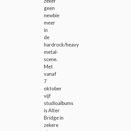
zeker
geen
newbie
meer
in
de
hardrock/heavy
metal-
scene.
Met
vanaf
7
oktober
vijf
studioalbums
is Alter
Bridge in
zekere