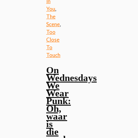
In
You
,
The
Scene
,
Too
Close
To
Touch
On
Wednesdays
We
Wear
Punk:
Oh,
waar
is
die