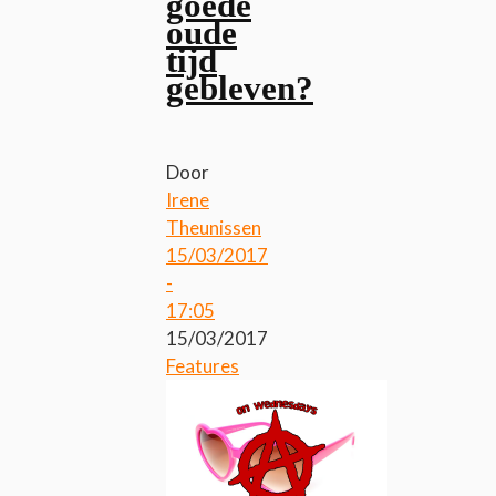
goede
oude
tijd
gebleven?
Door
Irene
Theunissen
15/03/2017
-
17:05
15/03/2017
Features